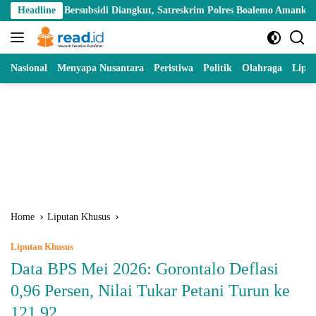
Skip
 Bersubsidi Diangkut, Satreskrim Polres Boalemo Amankan Mobil Pick U
Headline
to
content
Nasional
Menyapa Nusantara
Peristiwa
Politik
Olahraga
Lipu
Home
Liputan Khusus
Liputan Khusus
Data BPS Mei 2026: Gorontalo Deflasi
0,96 Persen, Nilai Tukar Petani Turun ke
121,92