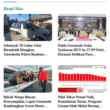
Read Also
Sebanyak 70 Galon Solar
Polda Gorontalo Gelar
Bersubsidi Diangkut,
Syukuran HUT ke-27 PP Polri,
Satreskrim Polres Boalemo
Hormati Dedikasi Para
Amankan Mobil Pick Up di
Purnawirawan
Tilamuta
Bekali Warga Binaan
Nilai Tukar Petani Naik,
Keterampilan, Lapas Gorontalo
Kemiskinan Turun, Program
Kembangkan Green House
Gusnar-Idah Mulai Dorong