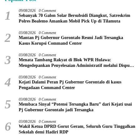
1
09/08/2026
0 Comment
Sebanyak 70 Galon Solar Bersubsidi Diangkut, Satreskrim
Polres Boalemo Amankan Mobil Pick Up di Tilamuta
2
03/08/2026
0 Comment
Mantan Pj Gubernur Gorontalo Resmi Jadi Tersangka
Kasus Korupsi Command Center
3
03/08/2026
0 Comment
Menata Tambang Rakyat di Blok WPR Hulawa:
Mengedepankan Penyelesaian Administratif melalui Dispute
Resolution
4
03/08/2026
0 Comment
Kejati Dalami Peran Pj Gubernur Gorontalo di kasus
Pengadaan Command Center
5
03/08/2026
0 Comment
Membaca Sinyal “Potensi Tersangka Baru” dari Kejati usai
Pj Gubernur Gorontalo jadi Tersangka
6
03/08/2026
0 Comment
Wakil Ketua DPRD Gorut Geram, Seluruh Guru Tinggalkan
Sekolah demi Hadiri RDP