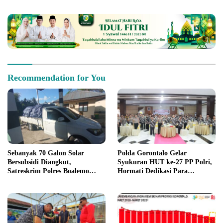
Hidrofarm
Ekonomi Gorontalo
Recommendation for You
Sebanyak 70 Galon Solar
Polda Gorontalo Gelar
Bersubsidi Diangkut,
Syukuran HUT ke-27 PP Polri,
Satreskrim Polres Boalemo
Hormati Dedikasi Para
Amankan Mobil Pick Up di
Purnawirawan
Tilamuta