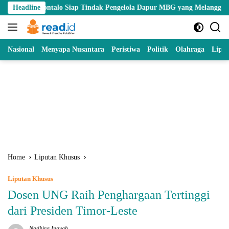
Skip
rontalo Siap Tindak Pengelola Dapur MBG yang Melanggar
Headline
Wa
to
content
Nasional
Menyapa Nusantara
Peristiwa
Politik
Olahraga
Lipu
Home
Liputan Khusus
Liputan Khusus
Dosen UNG Raih Penghargaan Tertinggi
dari Presiden Timor-Leste
Nadhira Inayah