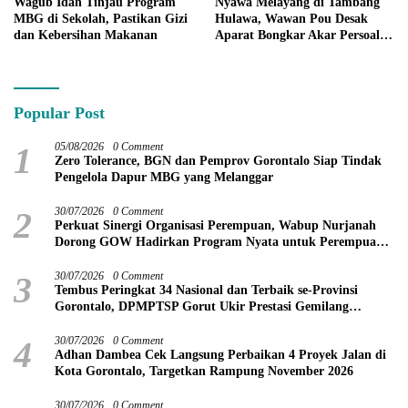
Nyawa Melayang di Tambang
Wagub Idah Tinjau Program
Hulawa, Wawan Pou Desak
MBG di Sekolah, Pastikan Gizi
Aparat Bongkar Akar Persoalan
dan Kebersihan Makanan
PETI
Popular Post
1
05/08/2026
0 Comment
Zero Tolerance, BGN dan Pemprov Gorontalo Siap Tindak
Pengelola Dapur MBG yang Melanggar
2
30/07/2026
0 Comment
Perkuat Sinergi Organisasi Perempuan, Wabup Nurjanah
Dorong GOW Hadirkan Program Nyata untuk Perempuan
dan Anak
3
30/07/2026
0 Comment
Tembus Peringkat 34 Nasional dan Terbaik se-Provinsi
Gorontalo, DPMPTSP Gorut Ukir Prestasi Gemilang
Penilaian Kinerja 2026
4
30/07/2026
0 Comment
Adhan Dambea Cek Langsung Perbaikan 4 Proyek Jalan di
Kota Gorontalo, Targetkan Rampung November 2026
30/07/2026
0 Comment