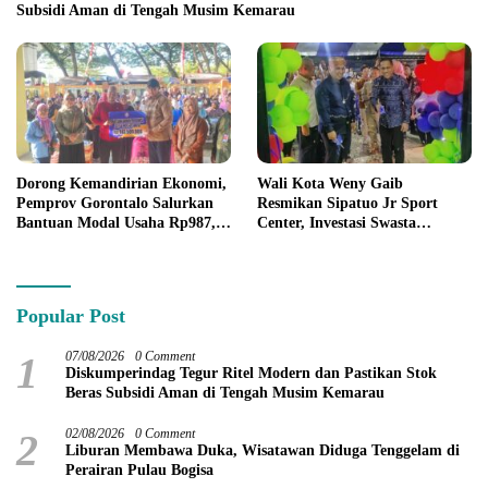
Subsidi Aman di Tengah Musim Kemarau
Dorong Kemandirian Ekonomi,
Wali Kota Weny Gaib
Pemprov Gorontalo Salurkan
Resmikan Sipatuo Jr Sport
Bantuan Modal Usaha Rp987,5
Center, Investasi Swasta
Juta untuk 395 Pelaku Usaha
Hadirkan Fasilitas Olahraga
Modern di Kotamobagu
Popular Post
1
07/08/2026
0 Comment
Diskumperindag Tegur Ritel Modern dan Pastikan Stok
Beras Subsidi Aman di Tengah Musim Kemarau
2
02/08/2026
0 Comment
Liburan Membawa Duka, Wisatawan Diduga Tenggelam di
Perairan Pulau Bogisa