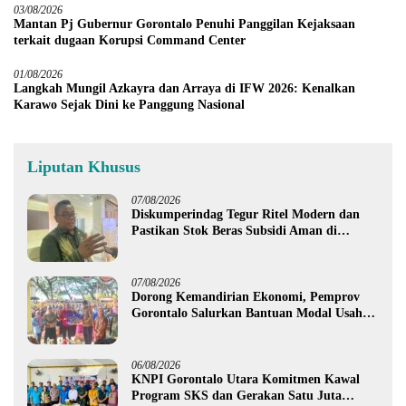
03/08/2026
Mantan Pj Gubernur Gorontalo Penuhi Panggilan Kejaksaan
terkait dugaan Korupsi Command Center
01/08/2026
Langkah Mungil Azkayra dan Arraya di IFW 2026: Kenalkan
Karawo Sejak Dini ke Panggung Nasional
Liputan Khusus
07/08/2026
Diskumperindag Tegur Ritel Modern dan
Pastikan Stok Beras Subsidi Aman di
Tengah Musim Kemarau
07/08/2026
Dorong Kemandirian Ekonomi, Pemprov
Gorontalo Salurkan Bantuan Modal Usaha
Rp987,5 Juta untuk 395 Pelaku Usaha
06/08/2026
KNPI Gorontalo Utara Komitmen Kawal
Program SKS dan Gerakan Satu Juta