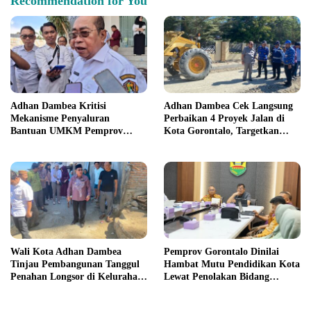
Recommendation for You
Adhan Dambea Kritisi
Adhan Dambea Cek Langsung
Mekanisme Penyaluran
Perbaikan 4 Proyek Jalan di
Bantuan UMKM Pemprov
Kota Gorontalo, Targetkan
Gorontalo
Rampung November 2026
Wali Kota Adhan Dambea
Pemprov Gorontalo Dinilai
Tinjau Pembangunan Tanggul
Hambat Mutu Pendidikan Kota
Penahan Longsor di Kelurahan
Lewat Penolakan Bidang
Tenda
Sarpras