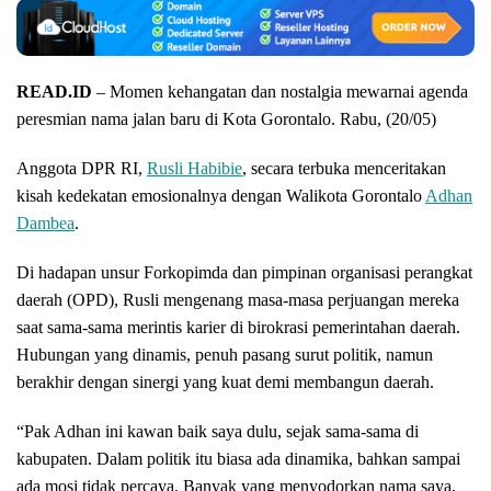
READ.ID
– Momen kehangatan dan nostalgia mewarnai agenda
peresmian nama jalan baru di Kota Gorontalo. Rabu, (20/05)
Anggota DPR RI,
Rusli Habibie
, secara terbuka menceritakan
kisah kedekatan emosionalnya dengan Walikota Gorontalo
Adhan
Dambea
.
Di hadapan unsur Forkopimda dan pimpinan organisasi perangkat
daerah (OPD), Rusli mengenang masa-masa perjuangan mereka
saat sama-sama merintis karier di birokrasi pemerintahan daerah.
Hubungan yang dinamis, penuh pasang surut politik, namun
berakhir dengan sinergi yang kuat demi membangun daerah.
“Pak Adhan ini kawan baik saya dulu, sejak sama-sama di
kabupaten. Dalam politik itu biasa ada dinamika, bahkan sampai
ada mosi tidak percaya. Banyak yang menyodorkan nama saya,