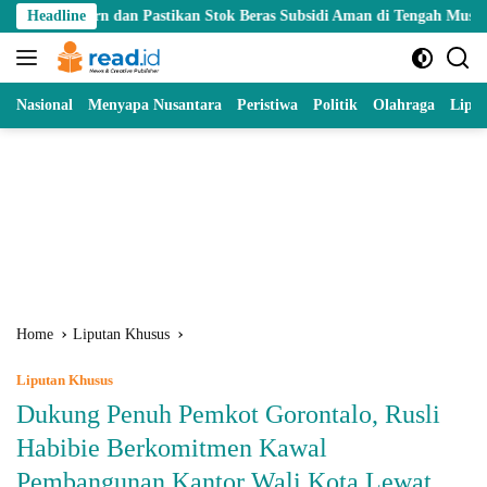
Skip
n Pastikan Stok Beras Subsidi Aman di Tengah Musim Kemarau
Headline
to
content
Nasional
Menyapa Nusantara
Peristiwa
Politik
Olahraga
Lipu
Home
Liputan Khusus
Liputan Khusus
Dukung Penuh Pemkot Gorontalo, Rusli
Habibie Berkomitmen Kawal
Pembangunan Kantor Wali Kota Lewat