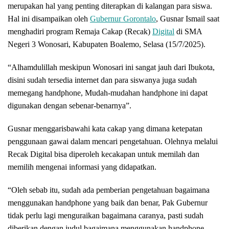
merupakan hal yang penting diterapkan di kalangan para siswa.
Hal ini disampaikan oleh
Gubernur Gorontalo
, Gusnar Ismail saat
menghadiri program Remaja Cakap (Recak)
Digital
di SMA
Negeri 3 Wonosari, Kabupaten Boalemo, Selasa (15/7/2025).
“Alhamdulillah meskipun Wonosari ini sangat jauh dari Ibukota,
disini sudah tersedia internet dan para siswanya juga sudah
memegang handphone, Mudah-mudahan handphone ini dapat
digunakan dengan sebenar-benarnya”.
Gusnar menggarisbawahi kata cakap yang dimana ketepatan
penggunaan gawai dalam mencari pengetahuan. Olehnya melalui
Recak Digital bisa diperoleh kecakapan untuk memilah dan
memilih mengenai informasi yang didapatkan.
“Oleh sebab itu, sudah ada pemberian pengetahuan bagaimana
menggunakan handphone yang baik dan benar, Pak Gubernur
tidak perlu lagi menguraikan bagaimana caranya, pasti sudah
diberikan dengan judul bagaimana menggunakan handphone