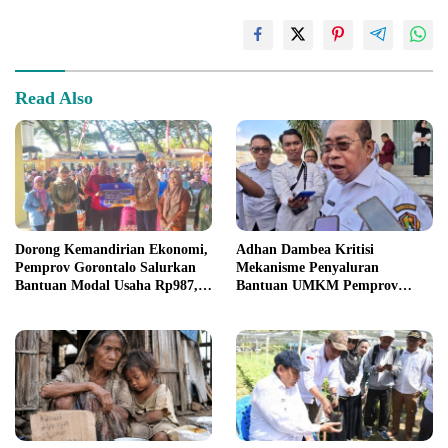
Read Also
Dorong Kemandirian Ekonomi,
Adhan Dambea Kritisi
Pemprov Gorontalo Salurkan
Mekanisme Penyaluran
Bantuan Modal Usaha Rp987,5
Bantuan UMKM Pemprov
Juta untuk 395 Pelaku Usaha
Gorontalo