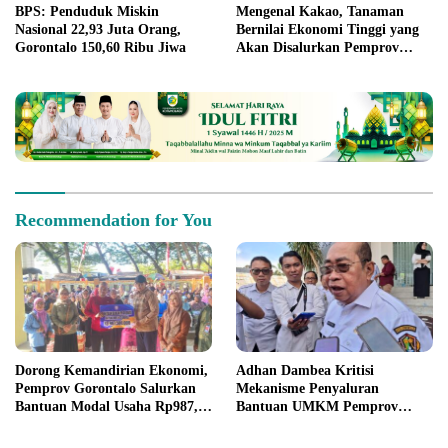
BPS: Penduduk Miskin
Mengenal Kakao, Tanaman
Nasional 22,93 Juta Orang,
Bernilai Ekonomi Tinggi yang
Gorontalo 150,60 Ribu Jiwa
Akan Disalurkan Pemprov
Gorontalo kepada Petani
Boalemo
Recommendation for You
Dorong Kemandirian Ekonomi,
Adhan Dambea Kritisi
Pemprov Gorontalo Salurkan
Mekanisme Penyaluran
Bantuan Modal Usaha Rp987,5
Bantuan UMKM Pemprov
Juta untuk 395 Pelaku Usaha
Gorontalo