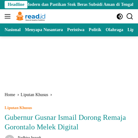
Skip
dern dan Pastikan Stok Beras Subsidi Aman di Tengah Musim Kemarau
Headline
to
content
Nasional
Menyapa Nusantara
Peristiwa
Politik
Olahraga
Lipu
Home
Liputan Khusus
Liputan Khusus
Gubernur Gusnar Ismail Dorong Remaja
Gorontalo Melek Digital
Nadhira Inayah