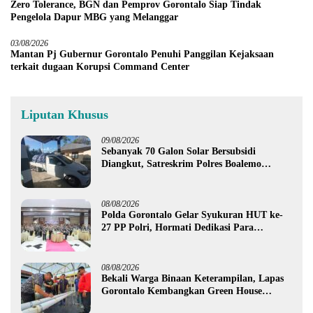
Zero Tolerance, BGN dan Pemprov Gorontalo Siap Tindak
Pengelola Dapur MBG yang Melanggar
03/08/2026
Mantan Pj Gubernur Gorontalo Penuhi Panggilan Kejaksaan
terkait dugaan Korupsi Command Center
Liputan Khusus
09/08/2026
Sebanyak 70 Galon Solar Bersubsidi
Diangkut, Satreskrim Polres Boalemo
Amankan Mobil Pick Up di Tilamuta
08/08/2026
Polda Gorontalo Gelar Syukuran HUT ke-
27 PP Polri, Hormati Dedikasi Para
Purnawirawan
08/08/2026
Bekali Warga Binaan Keterampilan, Lapas
Gorontalo Kembangkan Green House
Hidrofarm