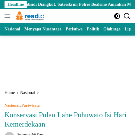
Skip
di Diangkut, Satreskrim Polres Boalemo Amankan Mobil Pick Up di Tila
Headline
to
content
Nasional
Menyapa Nusantara
Peristiwa
Politik
Olahraga
Lipu
Home
Nasional
Nasional
,
Pariwisata
Konservasi Pulau Lahe Pohuwato Isi Hari
Kemerdekaan
Setiawan Adi Setyo