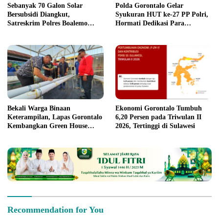
Sebanyak 70 Galon Solar
Polda Gorontalo Gelar
Bersubsidi Diangkut,
Syukuran HUT ke-27 PP Polri,
Satreskrim Polres Boalemo
Hormati Dedikasi Para
Amankan Mobil Pick Up di
Purnawirawan
Tilamuta
Bekali Warga Binaan
Ekonomi Gorontalo Tumbuh
Keterampilan, Lapas Gorontalo
6,20 Persen pada Triwulan II
Kembangkan Green House
2026, Tertinggi di Sulawesi
Hidrofarm
Recommendation for You