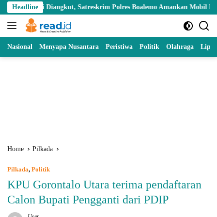
Skip
iangkut, Satreskrim Polres Boalemo Amankan Mobil Pick Up di Tilamuta
Headline
to
content
Nasional
Menyapa Nusantara
Peristiwa
Politik
Olahraga
Lipu
Home
Pilkada
Pilkada
,
Politik
KPU Gorontalo Utara terima pendaftaran
Calon Bupati Pengganti dari PDIP
User