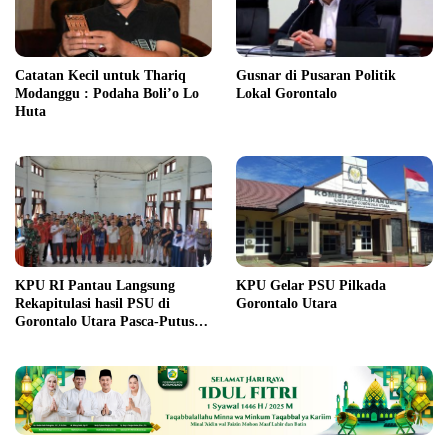
Catatan Kecil untuk Thariq
Gusnar di Pusaran Politik
Modanggu : Podaha Boli’o Lo
Lokal Gorontalo
Huta
KPU RI Pantau Langsung
KPU Gelar PSU Pilkada
Rekapitulasi hasil PSU di
Gorontalo Utara
Gorontalo Utara Pasca-Putusan
MK