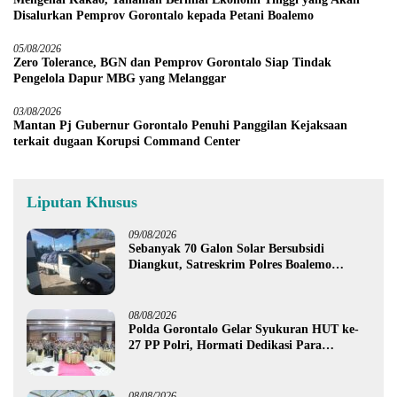
Disalurkan Pemprov Gorontalo kepada Petani Boalemo
05/08/2026
Zero Tolerance, BGN dan Pemprov Gorontalo Siap Tindak
Pengelola Dapur MBG yang Melanggar
03/08/2026
Mantan Pj Gubernur Gorontalo Penuhi Panggilan Kejaksaan
terkait dugaan Korupsi Command Center
Liputan Khusus
09/08/2026
Sebanyak 70 Galon Solar Bersubsidi
Diangkut, Satreskrim Polres Boalemo
Amankan Mobil Pick Up di Tilamuta
08/08/2026
Polda Gorontalo Gelar Syukuran HUT ke-
27 PP Polri, Hormati Dedikasi Para
Purnawirawan
08/08/2026