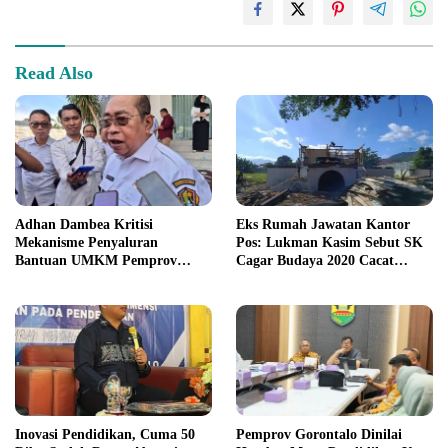
Read Also
Adhan Dambea Kritisi
Eks Rumah Jawatan Kantor
Mekanisme Penyaluran
Pos: Lukman Kasim Sebut SK
Bantuan UMKM Pemprov
Cagar Budaya 2020 Cacat
Gorontalo
Prosedur
Inovasi Pendidikan, Cuma 50
Pemprov Gorontalo Dinilai