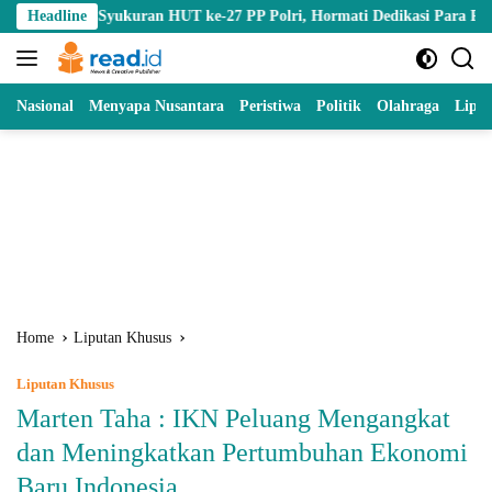
Skip
Syukuran HUT ke-27 PP Polri, Hormati Dedikasi Para Purnawirawan
Headline
to
content
Nasional
Menyapa Nusantara
Peristiwa
Politik
Olahraga
Lipu
Home
Liputan Khusus
Liputan Khusus
Marten Taha : IKN Peluang Mengangkat
dan Meningkatkan Pertumbuhan Ekonomi
Baru Indonesia