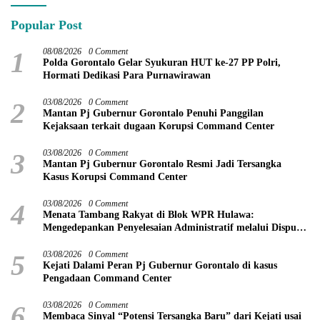
Popular Post
1
08/08/2026
0 Comment
Polda Gorontalo Gelar Syukuran HUT ke-27 PP Polri,
Hormati Dedikasi Para Purnawirawan
2
03/08/2026
0 Comment
Mantan Pj Gubernur Gorontalo Penuhi Panggilan
Kejaksaan terkait dugaan Korupsi Command Center
3
03/08/2026
0 Comment
Mantan Pj Gubernur Gorontalo Resmi Jadi Tersangka
Kasus Korupsi Command Center
4
03/08/2026
0 Comment
Menata Tambang Rakyat di Blok WPR Hulawa:
Mengedepankan Penyelesaian Administratif melalui Dispute
Resolution
5
03/08/2026
0 Comment
Kejati Dalami Peran Pj Gubernur Gorontalo di kasus
Pengadaan Command Center
6
03/08/2026
0 Comment
Membaca Sinyal “Potensi Tersangka Baru” dari Kejati usai