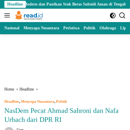
Skip
l Modern dan Pastikan Stok Beras Subsidi Aman di Tengah Musim Kema
Headline
to
content
Nasional
Menyapa Nusantara
Peristiwa
Politik
Olahraga
Lipu
Home
Headline
Headline
,
Menyapa Nusantara
,
Politik
NasDem Pecat Ahmad Sahroni dan Nafa
Urbach dari DPR RI
User