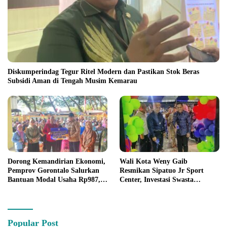
Diskumperindag Tegur Ritel Modern dan Pastikan Stok Beras
Subsidi Aman di Tengah Musim Kemarau
Dorong Kemandirian Ekonomi,
Wali Kota Weny Gaib
Pemprov Gorontalo Salurkan
Resmikan Sipatuo Jr Sport
Bantuan Modal Usaha Rp987,5
Center, Investasi Swasta
Juta untuk 395 Pelaku Usaha
Hadirkan Fasilitas Olahraga
Modern di Kotamobagu
Popular Post