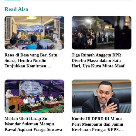
Read Also
Reses di Desa yang Beri Satu
Tiga Rumah Anggota DPR
Suara, Hendra Nurdin
Diserbu Massa dalam Satu
Tunjukkan Komitmen
Hari, Uya Kuya Minta Maaf
Pelayanan Publik
Merlan Uloli Harap Zul
Komisi III DPRD RI Minta
Iskandar Suleman Mampu
Polri Membantu dan Jamin
Kawal Aspirasi Warga Suwawa
Kesehatan Petugas KPPS
Pemilu 2024