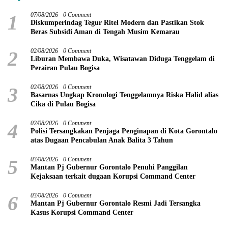
1
07/08/2026
0 Comment
Diskumperindag Tegur Ritel Modern dan Pastikan Stok
Beras Subsidi Aman di Tengah Musim Kemarau
2
02/08/2026
0 Comment
Liburan Membawa Duka, Wisatawan Diduga Tenggelam di
Perairan Pulau Bogisa
3
02/08/2026
0 Comment
Basarnas Ungkap Kronologi Tenggelamnya Riska Halid alias
Cika di Pulau Bogisa
4
02/08/2026
0 Comment
Polisi Tersangkakan Penjaga Penginapan di Kota Gorontalo
atas Dugaan Pencabulan Anak Balita 3 Tahun
5
03/08/2026
0 Comment
Mantan Pj Gubernur Gorontalo Penuhi Panggilan
Kejaksaan terkait dugaan Korupsi Command Center
6
03/08/2026
0 Comment
Mantan Pj Gubernur Gorontalo Resmi Jadi Tersangka
Kasus Korupsi Command Center