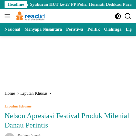
Skip
Gelar Syukuran HUT ke-27 PP Polri, Hormati Dedikasi Para Purnawiraw
Headline
to
content
Nasional
Menyapa Nusantara
Peristiwa
Politik
Olahraga
Lipu
Home
Liputan Khusus
Liputan Khusus
Nelson Apresiasi Festival Produk Milenial
Danau Perintis
Nadhira Inayah