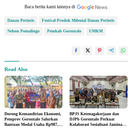
Baca berita kami lainnya di
Danau Perintis
Festival Produk Milenial Danau Perintis
Nelson Pomalingo
Pemkab Gorontalo
UMKM
Read Also
Dorong Kemandirian Ekonomi,
BPJS Ketenagakerjaan dan
Pemprov Gorontalo Salurkan
DJPb Gorontalo Perkuat
Bantuan Modal Usaha Rp987,5
Kolaborasi Sosialisasi Jaminan
Juta untuk 395 Pelaku Usaha
Sosial Ketenagakerjaan