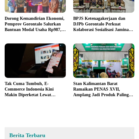
Dorong Kemandirian Ekonomi,
BPJS Ketenagakerjaan dan
Pemprov Gorontalo Salurkan
DJPb Gorontalo Perkuat
Bantuan Modal Usaha Rp987,5
Kolaborasi Sosialisasi Jaminan
Juta untuk 395 Pelaku Usaha
Sosial Ketenagakerjaan
Tak Cuma Tumbuh, E-
Stan Kalimantan Barat
Commerce Indonesia Kini
Ramaikan PENAS XVII,
Makin Diperketat Lewat
Amplang Jadi Produk Paling
Permendag 19 Tahun 2026
Diburu Pengunjung
Berita Terbaru