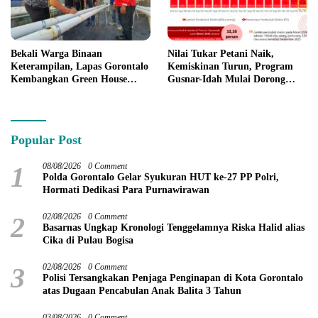
Bekali Warga Binaan
Nilai Tukar Petani Naik,
Keterampilan, Lapas Gorontalo
Kemiskinan Turun, Program
Kembangkan Green House
Gusnar-Idah Mulai Dorong
Hidrofarm
Ekonomi Gorontalo
Popular Post
1
08/08/2026
0 Comment
Polda Gorontalo Gelar Syukuran HUT ke-27 PP Polri,
Hormati Dedikasi Para Purnawirawan
2
02/08/2026
0 Comment
Basarnas Ungkap Kronologi Tenggelamnya Riska Halid alias
Cika di Pulau Bogisa
3
02/08/2026
0 Comment
Polisi Tersangkakan Penjaga Penginapan di Kota Gorontalo
atas Dugaan Pencabulan Anak Balita 3 Tahun
03/08/2026
0 Comment