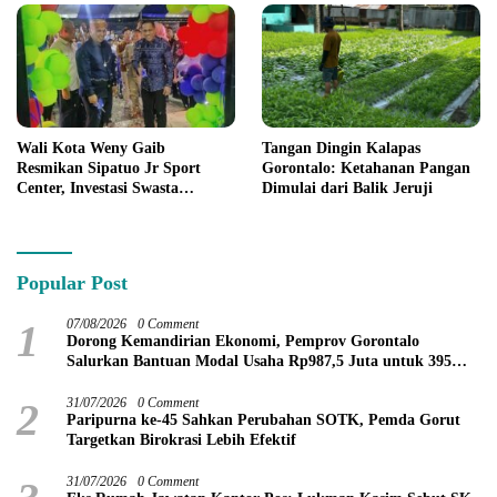
Wali Kota Weny Gaib
Tangan Dingin Kalapas
Resmikan Sipatuo Jr Sport
Gorontalo: Ketahanan Pangan
Center, Investasi Swasta
Dimulai dari Balik Jeruji
Hadirkan Fasilitas Olahraga
Modern di Kotamobagu
Popular Post
1
07/08/2026
0 Comment
Dorong Kemandirian Ekonomi, Pemprov Gorontalo
Salurkan Bantuan Modal Usaha Rp987,5 Juta untuk 395
Pelaku Usaha
2
31/07/2026
0 Comment
Paripurna ke-45 Sahkan Perubahan SOTK, Pemda Gorut
Targetkan Birokrasi Lebih Efektif
31/07/2026
0 Comment