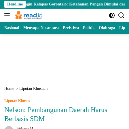
Skip
in Kalapas Gorontalo: Ketahanan Pangan Dimulai dari Balik Jeruji
Headline
to
content
Nasional
Menyapa Nusantara
Peristiwa
Politik
Olahraga
Lipu
Home
Liputan Khusus
Liputan Khusus
Nelson: Pembangunan Daerah Harus
Berbasis SDM
Wahyono M