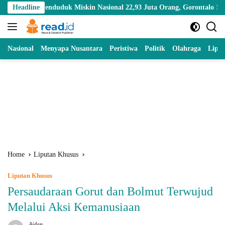
Skip
nduduk Miskin Nasional 22,93 Juta Orang, Gorontalo 150,60 Ribu Jiwa
Headline
to
content
Nasional
Menyapa Nusantara
Peristiwa
Politik
Olahraga
Lipu
Home
Liputan Khusus
Liputan Khusus
Persaudaraan Gorut dan Bolmut Terwujud
Melalui Aksi Kemanusiaan
Aidan