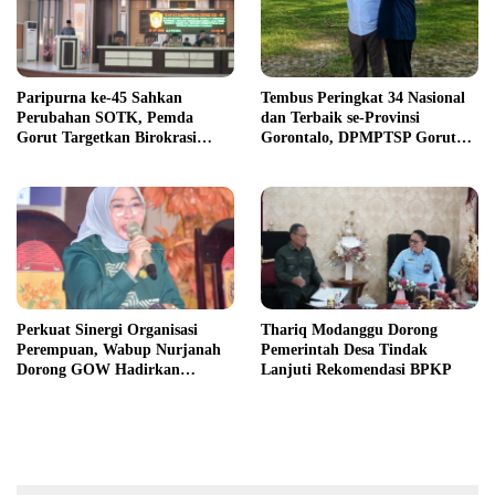
Paripurna ke-45 Sahkan
Tembus Peringkat 34 Nasional
Perubahan SOTK, Pemda
dan Terbaik se-Provinsi
Gorut Targetkan Birokrasi
Gorontalo, DPMPTSP Gorut
Lebih Efektif
Ukir Prestasi Gemilang
Penilaian Kinerja 2026
Perkuat Sinergi Organisasi
Thariq Modanggu Dorong
Perempuan, Wabup Nurjanah
Pemerintah Desa Tindak
Dorong GOW Hadirkan
Lanjuti Rekomendasi BPKP
Program Nyata untuk
Perempuan dan Anak