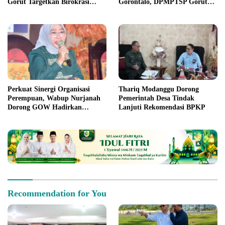
Gorut Targetkan Birokrasi
Gorontalo, DPMPTSP Gorut
Lebih Efektif
Ukir Prestasi Gemilang
Penilaian Kinerja 2026
Perkuat Sinergi Organisasi
Thariq Modanggu Dorong
Perempuan, Wabup Nurjanah
Pemerintah Desa Tindak
Dorong GOW Hadirkan
Lanjuti Rekomendasi BPKP
Program Nyata untuk
Perempuan dan Anak
Recommendation for You