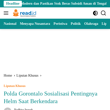
Skip
dern dan Pastikan Stok Beras Subsidi Aman di Tengah Musim Kemarau
Headline
to
content
Nasional
Menyapa Nusantara
Peristiwa
Politik
Olahraga
Lipu
Home
Liputan Khusus
Liputan Khusus
Polda Gorontalo Sosialisasi Pentingnya
Helm Saat Berkendara
Nadhira Inayah