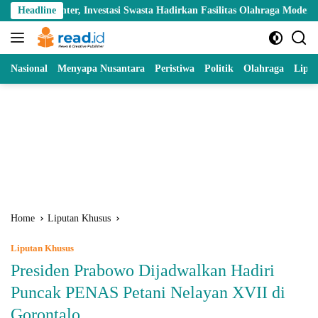
Skip
er, Investasi Swasta Hadirkan Fasilitas Olahraga Modern di Kotamobag
Headline
to
content
Nasional
Menyapa Nusantara
Peristiwa
Politik
Olahraga
Lipu
Home
Liputan Khusus
Liputan Khusus
Presiden Prabowo Dijadwalkan Hadiri
Puncak PENAS Petani Nelayan XVII di
Gorontalo