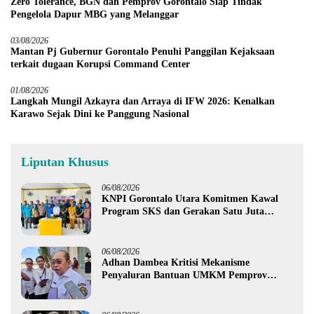
Zero Tolerance, BGN dan Pemprov Gorontalo Siap Tindak
Pengelola Dapur MBG yang Melanggar
03/08/2026
Mantan Pj Gubernur Gorontalo Penuhi Panggilan Kejaksaan
terkait dugaan Korupsi Command Center
01/08/2026
Langkah Mungil Azkayra dan Arraya di IFW 2026: Kenalkan
Karawo Sejak Dini ke Panggung Nasional
Liputan Khusus
06/08/2026
KNPI Gorontalo Utara Komitmen Kawal
Program SKS dan Gerakan Satu Juta
Pohon
06/08/2026
Adhan Dambea Kritisi Mekanisme
Penyaluran Bantuan UMKM Pemprov
Gorontalo