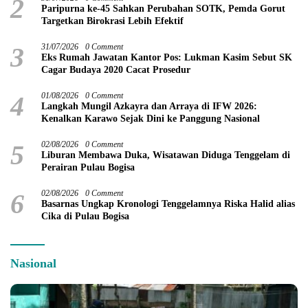
2
Paripurna ke-45 Sahkan Perubahan SOTK, Pemda Gorut
Targetkan Birokrasi Lebih Efektif
3
31/07/2026
0 Comment
Eks Rumah Jawatan Kantor Pos: Lukman Kasim Sebut SK
Cagar Budaya 2020 Cacat Prosedur
4
01/08/2026
0 Comment
Langkah Mungil Azkayra dan Arraya di IFW 2026:
Kenalkan Karawo Sejak Dini ke Panggung Nasional
5
02/08/2026
0 Comment
Liburan Membawa Duka, Wisatawan Diduga Tenggelam di
Perairan Pulau Bogisa
6
02/08/2026
0 Comment
Basarnas Ungkap Kronologi Tenggelamnya Riska Halid alias
Cika di Pulau Bogisa
Nasional