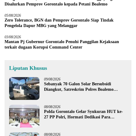
Disalurkan Pemprov Gorontalo kepada Petani Boalemo
05/08/2026
Zero Tolerance, BGN dan Pemprov Gorontalo Siap Tindak
Pengelola Dapur MBG yang Melanggar
03/08/2026
Mantan Pj Gubernur Gorontalo Penuhi Panggilan Kejaksaan
terkait dugaan Korupsi Command Center
Liputan Khusus
09/08/2026
Sebanyak 70 Galon Solar Bersubsidi
Diangkut, Satreskrim Polres Boalemo
Amankan Mobil Pick Up di Tilamuta
08/08/2026
Polda Gorontalo Gelar Syukuran HUT ke-
27 PP Polri, Hormati Dedikasi Para
Purnawirawan
08/08/2026