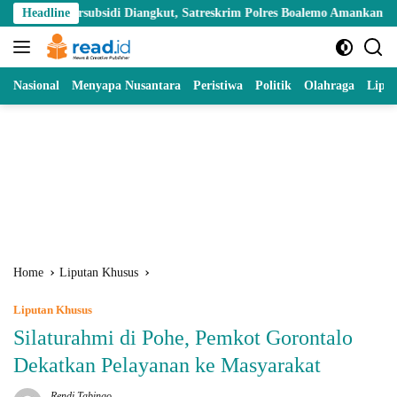
Skip
ubsidi Diangkut, Satreskrim Polres Boalemo Amankan Mobil Pick Up di 
Headline
to
content
Nasional
Menyapa Nusantara
Peristiwa
Politik
Olahraga
Lipu
Home
Liputan Khusus
Liputan Khusus
Silaturahmi di Pohe, Pemkot Gorontalo
Dekatkan Pelayanan ke Masyarakat
Rendi Tabingo