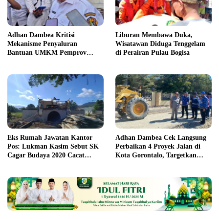
Adhan Dambea Kritisi
Liburan Membawa Duka,
Mekanisme Penyaluran
Wisatawan Diduga Tenggelam
Bantuan UMKM Pemprov
di Perairan Pulau Bogisa
Gorontalo
Eks Rumah Jawatan Kantor
Adhan Dambea Cek Langsung
Pos: Lukman Kasim Sebut SK
Perbaikan 4 Proyek Jalan di
Cagar Budaya 2020 Cacat
Kota Gorontalo, Targetkan
Prosedur
Rampung November 2026