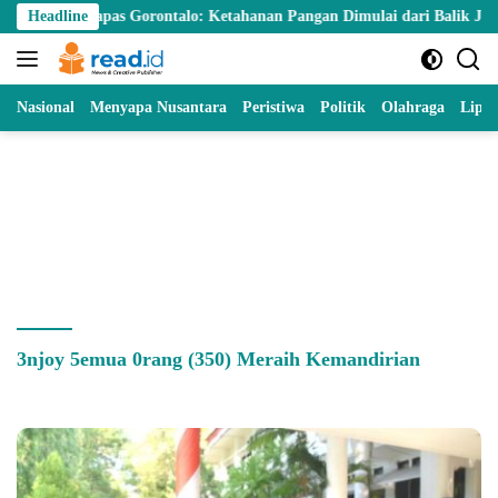
Skip
 Kalapas Gorontalo: Ketahanan Pangan Dimulai dari Balik Jeruji
Headline
to
content
Nasional
Menyapa Nusantara
Peristiwa
Politik
Olahraga
Lipu
3njoy 5emua 0rang (350) Meraih Kemandirian