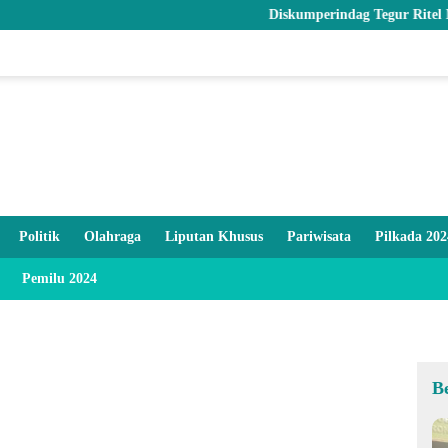
Diskumperindag Tegur Ritel Modern dan
Politik
Olahraga
Liputan Khusus
Pariwisata
Pilkada 202
Pemilu 2024
B