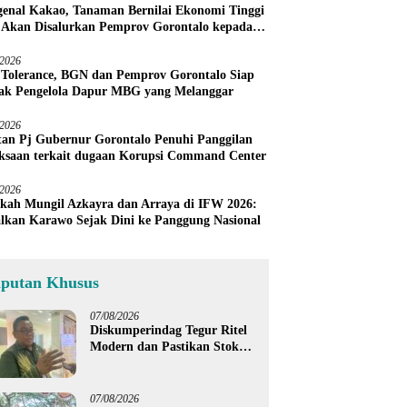
enal Kakao, Tanaman Bernilai Ekonomi Tinggi
 Akan Disalurkan Pemprov Gorontalo kepada
ni Boalemo
/2026
 Tolerance, BGN dan Pemprov Gorontalo Siap
ak Pengelola Dapur MBG yang Melanggar
/2026
an Pj Gubernur Gorontalo Penuhi Panggilan
ksaan terkait dugaan Korupsi Command Center
/2026
kah Mungil Azkayra dan Arraya di IFW 2026:
lkan Karawo Sejak Dini ke Panggung Nasional
iputan Khusus
07/08/2026
Diskumperindag Tegur Ritel
Modern dan Pastikan Stok
Beras Subsidi Aman di
Tengah Musim Kemarau
07/08/2026