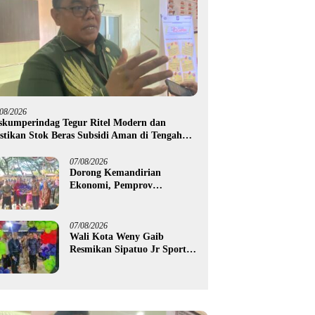
/08/2026
skumperindag Tegur Ritel Modern dan
stikan Stok Beras Subsidi Aman di Tengah
usim Kemarau
07/08/2026
Dorong Kemandirian
Ekonomi, Pemprov
Gorontalo Salurkan Bantuan
Modal Usaha Rp987,5 Juta
untuk 395 Pelaku Usaha
07/08/2026
Wali Kota Weny Gaib
Resmikan Sipatuo Jr Sport
Center, Investasi Swasta
Hadirkan Fasilitas Olahraga
Modern di Kotamobagu