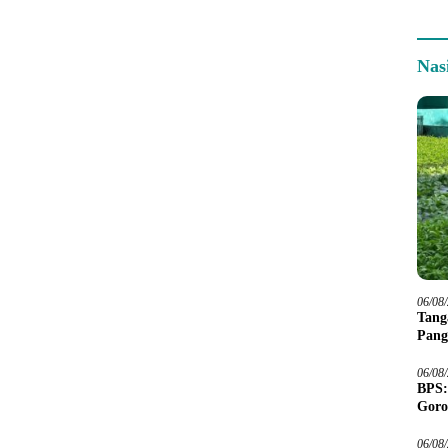
Nas
06/08
Tang
Pang
06/08
BPS:
Goro
06/08