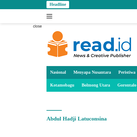
Skip
Headline
to
content
close
Nasional
Menyapa Nusantara
Peristiwa
Kotamobagu
Bolmong Utara
Gorontalo
Abdul Hadji Latuconsina