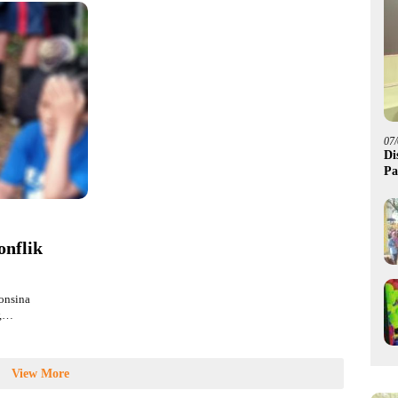
07
Di
Pa
M
onflik
onsina
w,…
View More