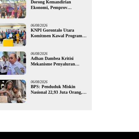
Dorong Kemandirian
Ekonomi, Pemprov
Gorontalo Salurkan Bantuan
Modal Usaha Rp987,5 Juta
untuk 395 Pelaku Usaha
06/08/2026
KNPI Gorontalo Utara
Komitmen Kawal Program
SKS dan Gerakan Satu Juta
Pohon
06/08/2026
Adhan Dambea Kritisi
Mekanisme Penyaluran
Bantuan UMKM Pemprov
Gorontalo
06/08/2026
BPS: Penduduk Miskin
Nasional 22,93 Juta Orang,
Gorontalo 150,60 Ribu Jiwa