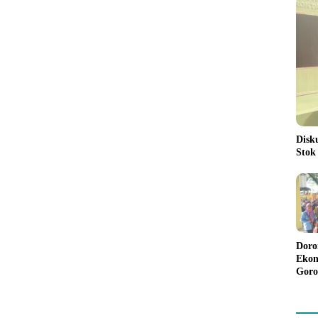
Disk
Stok
Doro
Ekon
Goro
Bant
Rp98
Pela