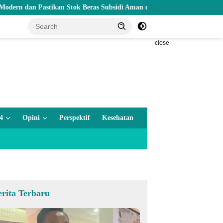
 Pastikan Stok Beras Subsidi Aman di Tengah Musim Kemarau
close
4
Opini
Perspektif
Kesehatan
erita Terbaru