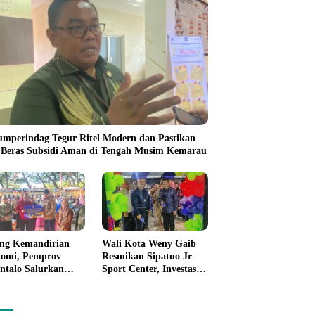
umperindag Tegur Ritel Modern dan Pastikan
 Beras Subsidi Aman di Tengah Musim Kemarau
ng Kemandirian
Wali Kota Weny Gaib
omi, Pemprov
Resmikan Sipatuo Jr
ntalo Salurkan
Sport Center, Investasi
uan Modal Usaha
Swasta Hadirkan
7,5 Juta untuk 395
Fasilitas Olahraga
ku Usaha
Modern di Kotamobagu