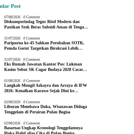
ular Post
07/08/2026
0 Comment
Diskumperindag Tegur Ritel Modern dan
Pastikan Stok Beras Subsidi Aman di Tengah
Musim Kemarau
31/07/2026
0 Comment
Paripurna ke-45 Sahkan Perubahan SOTK,
Pemda Gorut Targetkan Birokrasi Lebih
Efektif
31/07/2026
0 Comment
Eks Rumah Jawatan Kantor Pos: Lukman
Kasim Sebut SK Cagar Budaya 2020 Cacat
Prosedur
01/08/2026
0 Comment
Langkah Mungil Azkayra dan Arraya di IFW
2026: Kenalkan Karawo Sejak Dini ke
Panggung Nasional
02/08/2026
0 Comment
Liburan Membawa Duka, Wisatawan Diduga
Tenggelam di Perairan Pulau Bogisa
02/08/2026
0 Comment
Basarnas Ungkap Kronologi Tenggelamnya
Riska Halid alias Cika di Pulau Bogisa