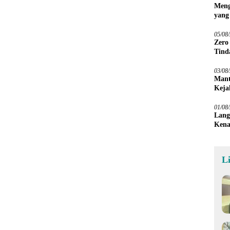
Meng
yang
Peta
05/08
Zero
Tind
03/08
Mant
Keja
01/08
Lang
Kena
L