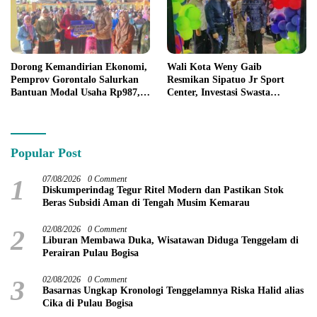
Dorong Kemandirian Ekonomi,
Wali Kota Weny Gaib
Pemprov Gorontalo Salurkan
Resmikan Sipatuo Jr Sport
Bantuan Modal Usaha Rp987,5
Center, Investasi Swasta
Juta untuk 395 Pelaku Usaha
Hadirkan Fasilitas Olahraga
Modern di Kotamobagu
Popular Post
1
07/08/2026
0 Comment
Diskumperindag Tegur Ritel Modern dan Pastikan Stok
Beras Subsidi Aman di Tengah Musim Kemarau
2
02/08/2026
0 Comment
Liburan Membawa Duka, Wisatawan Diduga Tenggelam di
Perairan Pulau Bogisa
3
02/08/2026
0 Comment
Basarnas Ungkap Kronologi Tenggelamnya Riska Halid alias
Cika di Pulau Bogisa