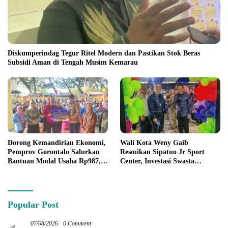
Diskumperindag Tegur Ritel Modern dan Pastikan Stok Beras
Subsidi Aman di Tengah Musim Kemarau
Dorong Kemandirian Ekonomi,
Wali Kota Weny Gaib
Pemprov Gorontalo Salurkan
Resmikan Sipatuo Jr Sport
Bantuan Modal Usaha Rp987,5
Center, Investasi Swasta
Juta untuk 395 Pelaku Usaha
Hadirkan Fasilitas Olahraga
Modern di Kotamobagu
Popular Post
07/08/2026
0 Comment