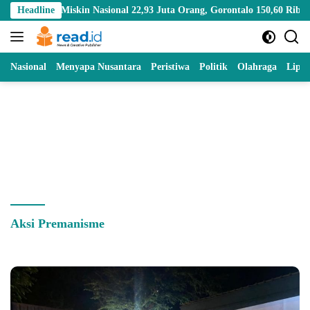
Skip
duk Miskin Nasional 22,93 Juta Orang, Gorontalo 150,60 Ribu Jiwa
Headline
to
content
Nasional
Menyapa Nusantara
Peristiwa
Politik
Olahraga
Lipu
Aksi Premanisme