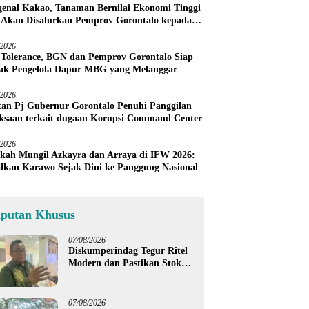
enal Kakao, Tanaman Bernilai Ekonomi Tinggi
 Akan Disalurkan Pemprov Gorontalo kepada
ni Boalemo
/2026
 Tolerance, BGN dan Pemprov Gorontalo Siap
ak Pengelola Dapur MBG yang Melanggar
/2026
an Pj Gubernur Gorontalo Penuhi Panggilan
ksaan terkait dugaan Korupsi Command Center
/2026
kah Mungil Azkayra dan Arraya di IFW 2026:
lkan Karawo Sejak Dini ke Panggung Nasional
iputan Khusus
07/08/2026
Diskumperindag Tegur Ritel
Modern dan Pastikan Stok
Beras Subsidi Aman di
Tengah Musim Kemarau
07/08/2026