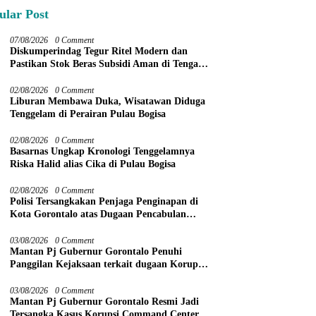
ular Post
07/08/2026
0 Comment
Diskumperindag Tegur Ritel Modern dan
Pastikan Stok Beras Subsidi Aman di Tengah
Musim Kemarau
02/08/2026
0 Comment
Liburan Membawa Duka, Wisatawan Diduga
Tenggelam di Perairan Pulau Bogisa
02/08/2026
0 Comment
Basarnas Ungkap Kronologi Tenggelamnya
Riska Halid alias Cika di Pulau Bogisa
02/08/2026
0 Comment
Polisi Tersangkakan Penjaga Penginapan di
Kota Gorontalo atas Dugaan Pencabulan
Anak Balita 3 Tahun
03/08/2026
0 Comment
Mantan Pj Gubernur Gorontalo Penuhi
Panggilan Kejaksaan terkait dugaan Korupsi
Command Center
03/08/2026
0 Comment
Mantan Pj Gubernur Gorontalo Resmi Jadi
Tersangka Kasus Korupsi Command Center