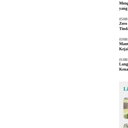
Meng
yang
Peta
05/08
Zero
Tind
03/08
Mant
Keja
01/08
Lang
Kena
L