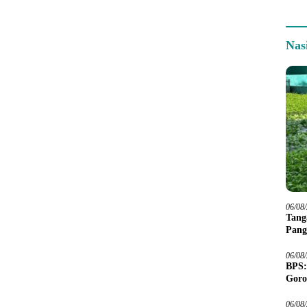
Nas
06/08
Tang
Pang
06/08
BPS:
Goro
06/08