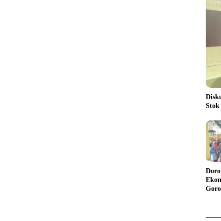
Disk
Stok
Doro
Ekon
Goro
Bant
Rp98
Pela