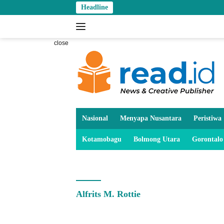
Skip
Headline
to
content
close
Nasional
Menyapa Nusantara
Peristiwa
Kotamobagu
Bolmong Utara
Gorontalo
Alfrits M. Rottie