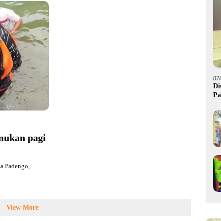
07
Di
Pa
M
mukan pagi
sa Padengo,
View More