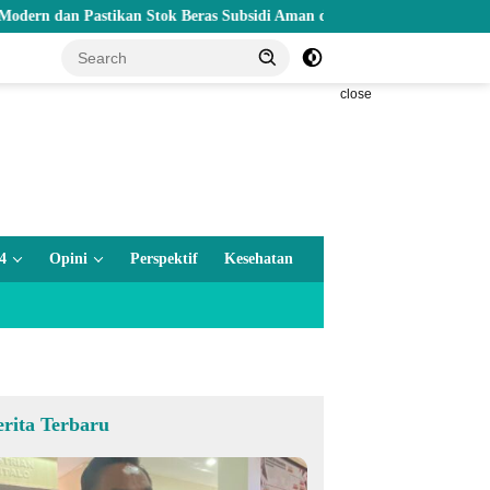
an Pastikan Stok Beras Subsidi Aman di Tengah Musim Kemarau
close
4
Opini
Perspektif
Kesehatan
erita Terbaru