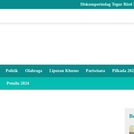
Diskumperindag Tegur Ritel Modern d
Politik
Olahraga
Liputan Khusus
Pariwisata
Pilkada 202
Pemilu 2024
B