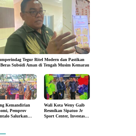
umperindag Tegur Ritel Modern dan Pastikan
 Beras Subsidi Aman di Tengah Musim Kemarau
ng Kemandirian
Wali Kota Weny Gaib
omi, Pemprov
Resmikan Sipatuo Jr
ntalo Salurkan
Sport Center, Investasi
uan Modal Usaha
Swasta Hadirkan
7,5 Juta untuk 395
Fasilitas Olahraga
ku Usaha
Modern di Kotamobagu