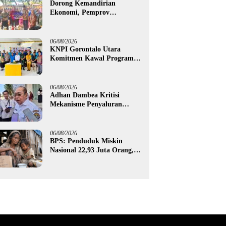
Dorong Kemandirian
Ekonomi, Pemprov
Gorontalo Salurkan Bantuan
Modal Usaha Rp987,5 Juta
untuk 395 Pelaku Usaha
06/08/2026
KNPI Gorontalo Utara
Komitmen Kawal Program
SKS dan Gerakan Satu Juta
Pohon
06/08/2026
Adhan Dambea Kritisi
Mekanisme Penyaluran
Bantuan UMKM Pemprov
Gorontalo
06/08/2026
BPS: Penduduk Miskin
Nasional 22,93 Juta Orang,
Gorontalo 150,60 Ribu Jiwa