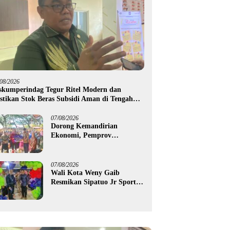
/08/2026
skumperindag Tegur Ritel Modern dan
stikan Stok Beras Subsidi Aman di Tengah
usim Kemarau
07/08/2026
Dorong Kemandirian
Ekonomi, Pemprov
Gorontalo Salurkan Bantuan
Modal Usaha Rp987,5 Juta
untuk 395 Pelaku Usaha
07/08/2026
Wali Kota Weny Gaib
Resmikan Sipatuo Jr Sport
Center, Investasi Swasta
Hadirkan Fasilitas Olahraga
Modern di Kotamobagu