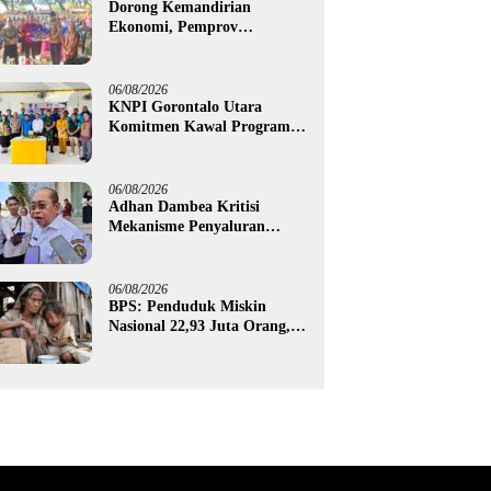
Dorong Kemandirian
Ekonomi, Pemprov
Gorontalo Salurkan Bantuan
Modal Usaha Rp987,5 Juta
untuk 395 Pelaku Usaha
06/08/2026
KNPI Gorontalo Utara
Komitmen Kawal Program
SKS dan Gerakan Satu Juta
Pohon
06/08/2026
Adhan Dambea Kritisi
Mekanisme Penyaluran
Bantuan UMKM Pemprov
Gorontalo
06/08/2026
BPS: Penduduk Miskin
Nasional 22,93 Juta Orang,
Gorontalo 150,60 Ribu Jiwa