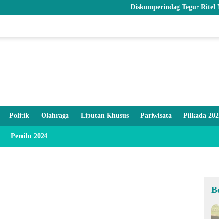
Diskumperindag Tegur Ritel Modern dan 
Politik
Olahraga
Liputan Khusus
Pariwisata
Pilkada 202
Pemilu 2024
B