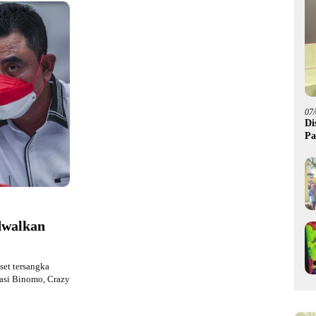
07
Di
Pa
M
dwalkan
set tersangka
kasi Binomo, Crazy