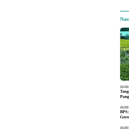
Nas
06/08
Tang
Pang
06/08
BPS:
Goro
06/08