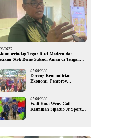
/08/2026
skumperindag Tegur Ritel Modern dan
stikan Stok Beras Subsidi Aman di Tengah
usim Kemarau
07/08/2026
Dorong Kemandirian
Ekonomi, Pemprov
Gorontalo Salurkan Bantuan
Modal Usaha Rp987,5 Juta
untuk 395 Pelaku Usaha
07/08/2026
Wali Kota Weny Gaib
Resmikan Sipatuo Jr Sport
Center, Investasi Swasta
Hadirkan Fasilitas Olahraga
Modern di Kotamobagu