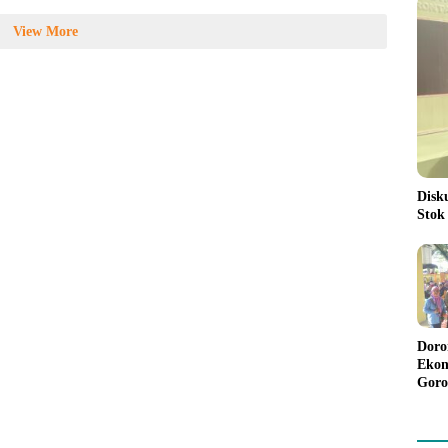
View More
Disk
Stok
Doro
Ekon
Goro
Bant
Rp98
Pela