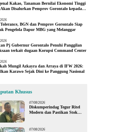
enal Kakao, Tanaman Bernilai Ekonomi Tinggi
 Akan Disalurkan Pemprov Gorontalo kepada
ni Boalemo
/2026
 Tolerance, BGN dan Pemprov Gorontalo Siap
ak Pengelola Dapur MBG yang Melanggar
/2026
an Pj Gubernur Gorontalo Penuhi Panggilan
ksaan terkait dugaan Korupsi Command Center
/2026
kah Mungil Azkayra dan Arraya di IFW 2026:
lkan Karawo Sejak Dini ke Panggung Nasional
iputan Khusus
07/08/2026
Diskumperindag Tegur Ritel
Modern dan Pastikan Stok
Beras Subsidi Aman di
Tengah Musim Kemarau
07/08/2026