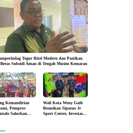
umperindag Tegur Ritel Modern dan Pastikan
 Beras Subsidi Aman di Tengah Musim Kemarau
ng Kemandirian
Wali Kota Weny Gaib
omi, Pemprov
Resmikan Sipatuo Jr
ntalo Salurkan
Sport Center, Investasi
uan Modal Usaha
Swasta Hadirkan
7,5 Juta untuk 395
Fasilitas Olahraga
ku Usaha
Modern di Kotamobagu