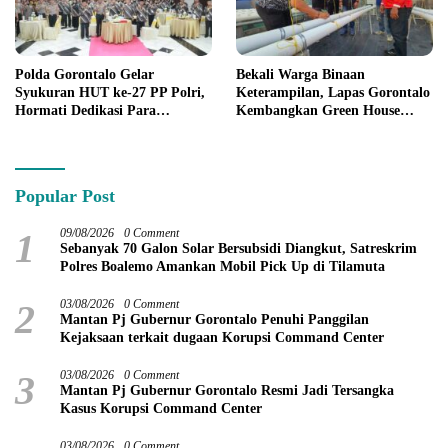
Polda Gorontalo Gelar
Bekali Warga Binaan
Syukuran HUT ke-27 PP Polri,
Keterampilan, Lapas Gorontalo
Hormati Dedikasi Para
Kembangkan Green House
Purnawirawan
Hidrofarm
Popular Post
1
09/08/2026
0 Comment
Sebanyak 70 Galon Solar Bersubsidi Diangkut, Satreskrim
Polres Boalemo Amankan Mobil Pick Up di Tilamuta
2
03/08/2026
0 Comment
Mantan Pj Gubernur Gorontalo Penuhi Panggilan
Kejaksaan terkait dugaan Korupsi Command Center
3
03/08/2026
0 Comment
Mantan Pj Gubernur Gorontalo Resmi Jadi Tersangka
Kasus Korupsi Command Center
03/08/2026
0 Comment