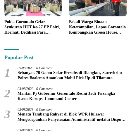
Polda Gorontalo Gelar
Bekali Warga Binaan
Syukuran HUT ke-27 PP Polri,
Keterampilan, Lapas Gorontalo
Hormati Dedikasi Para
Kembangkan Green House
Purnawirawan
Hidrofarm
Popular Post
1
09/08/2026
0 Comment
Sebanyak 70 Galon Solar Bersubsidi Diangkut, Satreskrim
Polres Boalemo Amankan Mobil Pick Up di Tilamuta
2
03/08/2026
0 Comment
Mantan Pj Gubernur Gorontalo Resmi Jadi Tersangka
Kasus Korupsi Command Center
3
03/08/2026
0 Comment
Menata Tambang Rakyat di Blok WPR Hulawa:
Mengedepankan Penyelesaian Administratif melalui Dispute
Resolution
03/08/2026
0 Comment