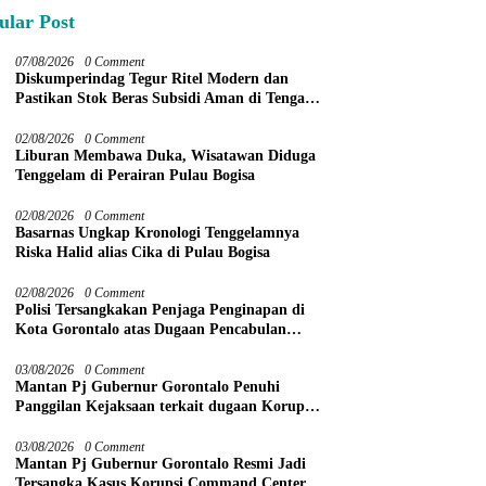
ular Post
07/08/2026
0 Comment
Diskumperindag Tegur Ritel Modern dan
Pastikan Stok Beras Subsidi Aman di Tengah
Musim Kemarau
02/08/2026
0 Comment
Liburan Membawa Duka, Wisatawan Diduga
Tenggelam di Perairan Pulau Bogisa
02/08/2026
0 Comment
Basarnas Ungkap Kronologi Tenggelamnya
Riska Halid alias Cika di Pulau Bogisa
02/08/2026
0 Comment
Polisi Tersangkakan Penjaga Penginapan di
Kota Gorontalo atas Dugaan Pencabulan
Anak Balita 3 Tahun
03/08/2026
0 Comment
Mantan Pj Gubernur Gorontalo Penuhi
Panggilan Kejaksaan terkait dugaan Korupsi
Command Center
03/08/2026
0 Comment
Mantan Pj Gubernur Gorontalo Resmi Jadi
Tersangka Kasus Korupsi Command Center