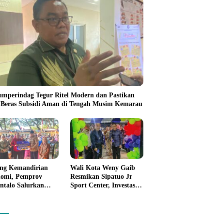
umperindag Tegur Ritel Modern dan Pastikan
 Beras Subsidi Aman di Tengah Musim Kemarau
ng Kemandirian
Wali Kota Weny Gaib
omi, Pemprov
Resmikan Sipatuo Jr
ntalo Salurkan
Sport Center, Investasi
uan Modal Usaha
Swasta Hadirkan
7,5 Juta untuk 395
Fasilitas Olahraga
ku Usaha
Modern di Kotamobagu