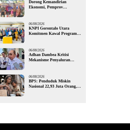
Dorong Kemandirian
Ekonomi, Pemprov
Gorontalo Salurkan Bantuan
Modal Usaha Rp987,5 Juta
untuk 395 Pelaku Usaha
06/08/2026
KNPI Gorontalo Utara
Komitmen Kawal Program
SKS dan Gerakan Satu Juta
Pohon
06/08/2026
Adhan Dambea Kritisi
Mekanisme Penyaluran
Bantuan UMKM Pemprov
Gorontalo
06/08/2026
BPS: Penduduk Miskin
Nasional 22,93 Juta Orang,
Gorontalo 150,60 Ribu Jiwa