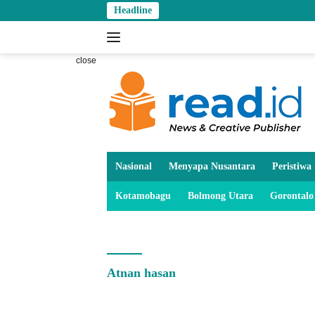
Skip
Headline
to
content
close
Nasional
Menyapa Nusantara
Peristiwa
Kotamobagu
Bolmong Utara
Gorontalo
Atnan hasan