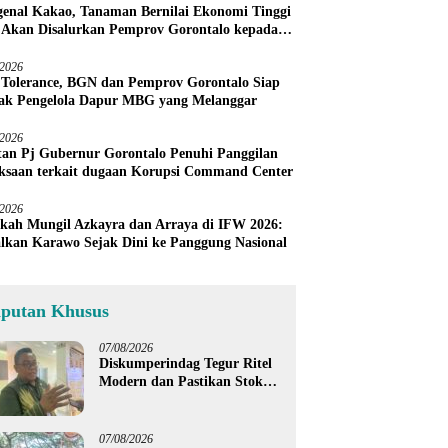
enal Kakao, Tanaman Bernilai Ekonomi Tinggi
 Akan Disalurkan Pemprov Gorontalo kepada
ni Boalemo
/2026
 Tolerance, BGN dan Pemprov Gorontalo Siap
ak Pengelola Dapur MBG yang Melanggar
/2026
an Pj Gubernur Gorontalo Penuhi Panggilan
ksaan terkait dugaan Korupsi Command Center
/2026
kah Mungil Azkayra dan Arraya di IFW 2026:
lkan Karawo Sejak Dini ke Panggung Nasional
iputan Khusus
07/08/2026
Diskumperindag Tegur Ritel
Modern dan Pastikan Stok
Beras Subsidi Aman di
Tengah Musim Kemarau
07/08/2026