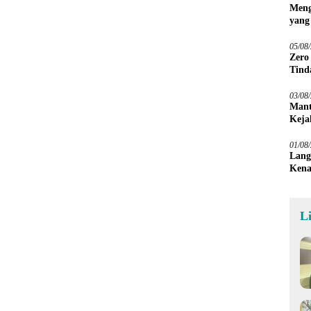
Meng
yang
Peta
05/08
Zero
Tind
03/08
Mant
Keja
01/08
Lang
Kena
L