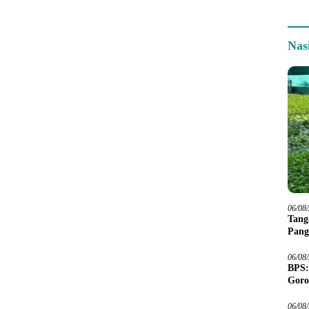
Nas
06/08
Tang
Pang
06/08
BPS:
Goro
06/08