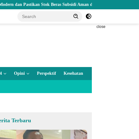
 Pastikan Stok Beras Subsidi Aman di Tengah Musim Kemarau
close
4
Opini
Perspektif
Kesehatan
erita Terbaru