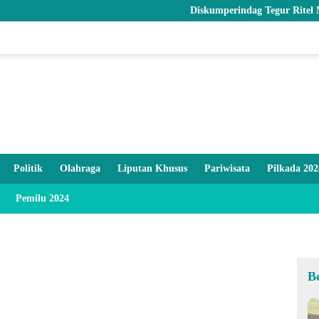
Diskumperindag Tegur Ritel Modern dan
Politik
Olahraga
Liputan Khusus
Pariwisata
Pilkada 202
Pemilu 2024
B