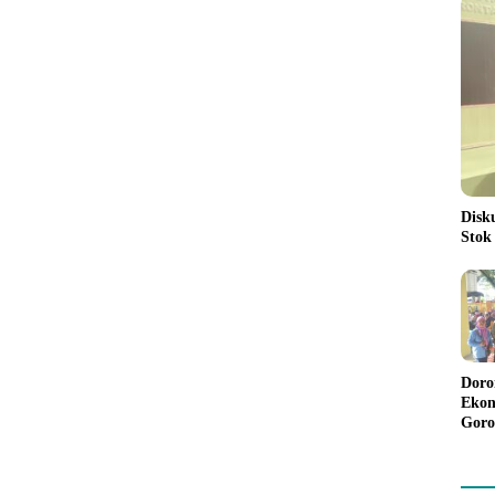
Disk
Stok
Doro
Ekon
Goro
Bant
Rp98
Pela