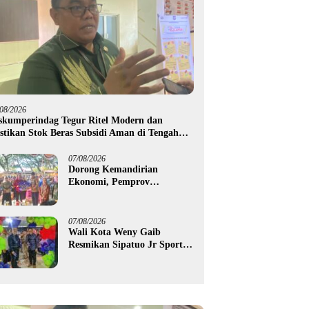
/08/2026
skumperindag Tegur Ritel Modern dan
stikan Stok Beras Subsidi Aman di Tengah
usim Kemarau
07/08/2026
Dorong Kemandirian
Ekonomi, Pemprov
Gorontalo Salurkan Bantuan
Modal Usaha Rp987,5 Juta
untuk 395 Pelaku Usaha
07/08/2026
Wali Kota Weny Gaib
Resmikan Sipatuo Jr Sport
Center, Investasi Swasta
Hadirkan Fasilitas Olahraga
Modern di Kotamobagu