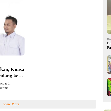
07
Di
Pa
M
ikan, Kuasa
ndang ke
cuat di
enerima…
View More