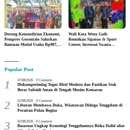
Dorong Kemandirian Ekonomi,
Wali Kota Weny Gaib
Pemprov Gorontalo Salurkan
Resmikan Sipatuo Jr Sport
Bantuan Modal Usaha Rp987,5
Center, Investasi Swasta
Juta untuk 395 Pelaku Usaha
Hadirkan Fasilitas Olahraga
Modern di Kotamobagu
Popular Post
1
07/08/2026
0 Comment
Diskumperindag Tegur Ritel Modern dan Pastikan Stok
Beras Subsidi Aman di Tengah Musim Kemarau
2
02/08/2026
0 Comment
Liburan Membawa Duka, Wisatawan Diduga Tenggelam di
Perairan Pulau Bogisa
3
02/08/2026
0 Comment
Basarnas Ungkap Kronologi Tenggelamnya Riska Halid alias