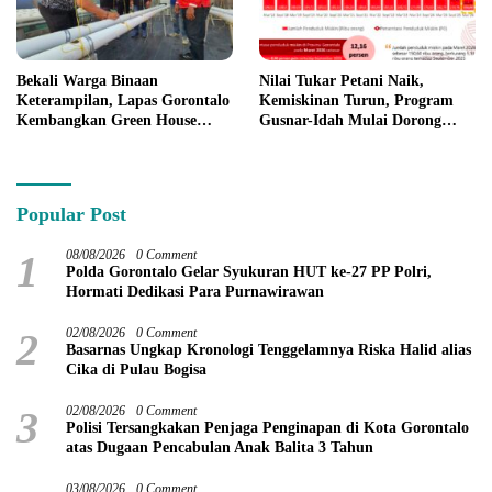
Bekali Warga Binaan
Nilai Tukar Petani Naik,
Keterampilan, Lapas Gorontalo
Kemiskinan Turun, Program
Kembangkan Green House
Gusnar-Idah Mulai Dorong
Hidrofarm
Ekonomi Gorontalo
Popular Post
1
08/08/2026
0 Comment
Polda Gorontalo Gelar Syukuran HUT ke-27 PP Polri,
Hormati Dedikasi Para Purnawirawan
2
02/08/2026
0 Comment
Basarnas Ungkap Kronologi Tenggelamnya Riska Halid alias
Cika di Pulau Bogisa
3
02/08/2026
0 Comment
Polisi Tersangkakan Penjaga Penginapan di Kota Gorontalo
atas Dugaan Pencabulan Anak Balita 3 Tahun
03/08/2026
0 Comment