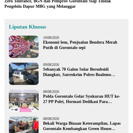
Zero Tolerance, BGN dan Pemprov Gorontalo Siap Tindak
Pengelola Dapur MBG yang Melanggar
Liputan Khusus
10/08/2026
Ekonomi lesu, Penjualan Bendera Merah
Putih di Gorontalo sepi
09/08/2026
Sebanyak 70 Galon Solar Bersubsidi
Diangkut, Satreskrim Polres Boalemo
Amankan Mobil Pick Up di Tilamuta
08/08/2026
Polda Gorontalo Gelar Syukuran HUT ke-
27 PP Polri, Hormati Dedikasi Para
Purnawirawan
08/08/2026
Bekali Warga Binaan Keterampilan, Lapas
Gorontalo Kembangkan Green House