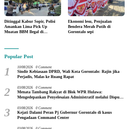
Ditinggal Kabur Sopir, Polisi
Ekonomi lesu, Penjualan
Amankan Lima Pick Up
Bendera Merah Putih di
Muatan BBM Ilegal di
Gorontalo sepi
Pohuwato
Popular Post
1
10/08/2026
0 Comment
Sindir Kebiasaan DPRD, Wali Kota Gorontalo: Rajin jika
Perjadis, Malas ke Ruang Rapat
2
03/08/2026
0 Comment
Menata Tambang Rakyat di Blok WPR Hulawa:
Mengedepankan Penyelesaian Administratif melalui Dispute
Resolution
3
03/08/2026
0 Comment
Kejati Dalami Peran Pj Gubernur Gorontalo di kasus
Pengadaan Command Center
03/08/2026
0 Comment