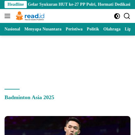
Skip
ntalo Gelar Syukuran HUT ke-27 PP Polri, Hormati Dedikasi Para Purn
Headline
to
content
Nasional
Menyapa Nusantara
Peristiwa
Politik
Olahraga
Lipu
Badminton Asia 2025