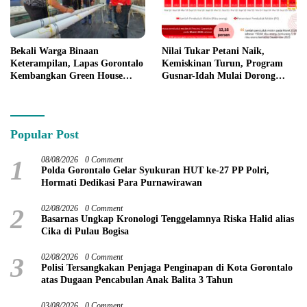
Bekali Warga Binaan
Nilai Tukar Petani Naik,
Keterampilan, Lapas Gorontalo
Kemiskinan Turun, Program
Kembangkan Green House
Gusnar-Idah Mulai Dorong
Hidrofarm
Ekonomi Gorontalo
Popular Post
1
08/08/2026
0 Comment
Polda Gorontalo Gelar Syukuran HUT ke-27 PP Polri,
Hormati Dedikasi Para Purnawirawan
2
02/08/2026
0 Comment
Basarnas Ungkap Kronologi Tenggelamnya Riska Halid alias
Cika di Pulau Bogisa
3
02/08/2026
0 Comment
Polisi Tersangkakan Penjaga Penginapan di Kota Gorontalo
atas Dugaan Pencabulan Anak Balita 3 Tahun
03/08/2026
0 Comment