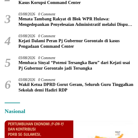
Kasus Korupsi Command Center
3
03/08/2026
0 Comment
Menata Tambang Rakyat di Blok WPR Hulawa:
Mengedepankan Penyelesaian Administratif melalui Dispute
Resolution
4
03/08/2026
0 Comment
Kejati Dalami Peran Pj Gubernur Gorontalo di kasus
Pengadaan Command Center
5
03/08/2026
0 Comment
Membaca Sinyal “Potensi Tersangka Baru” dari Kejati usai
Pj Gubernur Gorontalo jadi Tersangka
6
03/08/2026
0 Comment
Wakil Ketua DPRD Gorut Geram, Seluruh Guru Tinggalkan
Sekolah demi Hadiri RDP
Nasional