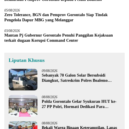
05/08/2026
Zero Tolerance, BGN dan Pemprov Gorontalo Siap Tindak
Pengelola Dapur MBG yang Melanggar
03/08/2026
Mantan Pj Gubernur Gorontalo Penuhi Panggilan Kejaksaan
terkait dugaan Korupsi Command Center
Liputan Khusus
09/08/2026
Sebanyak 70 Galon Solar Bersubsidi
Diangkut, Satreskrim Polres Boalemo
Amankan Mobil Pick Up di Tilamuta
08/08/2026
Polda Gorontalo Gelar Syukuran HUT ke-
27 PP Polri, Hormati Dedikasi Para
Purnawirawan
08/08/2026
Bekali Warga Binaan Keterampilan, Lapas