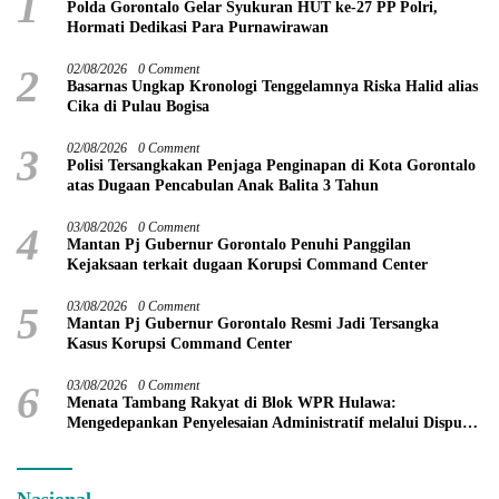
1
Polda Gorontalo Gelar Syukuran HUT ke-27 PP Polri,
Hormati Dedikasi Para Purnawirawan
2
02/08/2026
0 Comment
Basarnas Ungkap Kronologi Tenggelamnya Riska Halid alias
Cika di Pulau Bogisa
3
02/08/2026
0 Comment
Polisi Tersangkakan Penjaga Penginapan di Kota Gorontalo
atas Dugaan Pencabulan Anak Balita 3 Tahun
4
03/08/2026
0 Comment
Mantan Pj Gubernur Gorontalo Penuhi Panggilan
Kejaksaan terkait dugaan Korupsi Command Center
5
03/08/2026
0 Comment
Mantan Pj Gubernur Gorontalo Resmi Jadi Tersangka
Kasus Korupsi Command Center
6
03/08/2026
0 Comment
Menata Tambang Rakyat di Blok WPR Hulawa:
Mengedepankan Penyelesaian Administratif melalui Dispute
Resolution