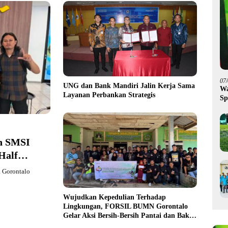
07
UNG dan Bank Mandiri Jalin Kerja Sama
Wa
Layanan Perbankan Strategis
Sp
Fa
n SMSI
Half
a Gorontalo
Wujudkan Kepedulian Terhadap
Lingkungan, FORSIL BUMN Gorontalo
Gelar Aksi Bersih-Bersih Pantai dan Bakti
Sosial