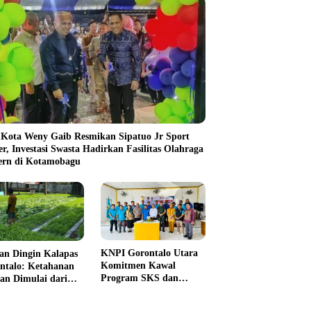
 Kota Weny Gaib Resmikan Sipatuo Jr Sport
er, Investasi Swasta Hadirkan Fasilitas Olahraga
rn di Kotamobagu
KNPI Gorontalo Utara
an Dingin Kalapas
Komitmen Kawal
ntalo: Ketahanan
Program SKS dan
an Dimulai dari
Gerakan Satu Juta
 Jeruji
Pohon