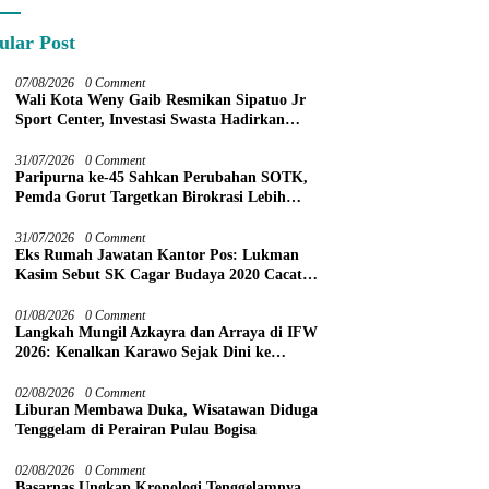
ular Post
07/08/2026
0 Comment
Wali Kota Weny Gaib Resmikan Sipatuo Jr
Sport Center, Investasi Swasta Hadirkan
Fasilitas Olahraga Modern di Kotamobagu
31/07/2026
0 Comment
Paripurna ke-45 Sahkan Perubahan SOTK,
Pemda Gorut Targetkan Birokrasi Lebih
Efektif
31/07/2026
0 Comment
Eks Rumah Jawatan Kantor Pos: Lukman
Kasim Sebut SK Cagar Budaya 2020 Cacat
Prosedur
01/08/2026
0 Comment
Langkah Mungil Azkayra dan Arraya di IFW
2026: Kenalkan Karawo Sejak Dini ke
Panggung Nasional
02/08/2026
0 Comment
Liburan Membawa Duka, Wisatawan Diduga
Tenggelam di Perairan Pulau Bogisa
02/08/2026
0 Comment
Basarnas Ungkap Kronologi Tenggelamnya