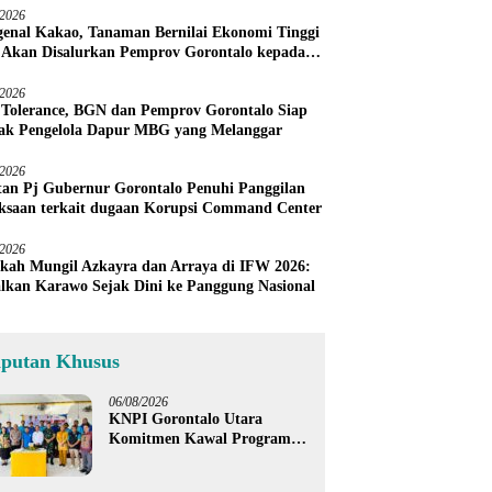
/2026
enal Kakao, Tanaman Bernilai Ekonomi Tinggi
 Akan Disalurkan Pemprov Gorontalo kepada
ni Boalemo
/2026
 Tolerance, BGN dan Pemprov Gorontalo Siap
ak Pengelola Dapur MBG yang Melanggar
/2026
an Pj Gubernur Gorontalo Penuhi Panggilan
ksaan terkait dugaan Korupsi Command Center
/2026
kah Mungil Azkayra dan Arraya di IFW 2026:
lkan Karawo Sejak Dini ke Panggung Nasional
iputan Khusus
06/08/2026
KNPI Gorontalo Utara
Komitmen Kawal Program
SKS dan Gerakan Satu Juta
Pohon