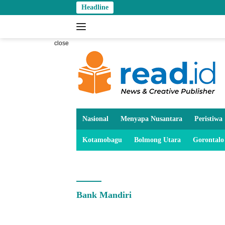
Skip
Headline
W
to
content
close
Nasional
Menyapa Nusantara
Peristiwa
Kotamobagu
Bolmong Utara
Gorontalo
Bank Mandiri