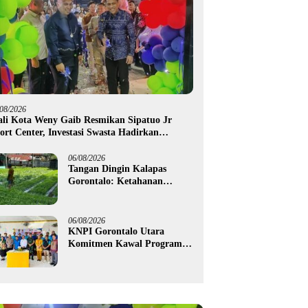
/08/2026
li Kota Weny Gaib Resmikan Sipatuo Jr
ort Center, Investasi Swasta Hadirkan
silitas Olahraga Modern di Kotamobagu
06/08/2026
Tangan Dingin Kalapas
Gorontalo: Ketahanan
Pangan Dimulai dari Balik
Jeruji
06/08/2026
KNPI Gorontalo Utara
Komitmen Kawal Program
SKS dan Gerakan Satu Juta
Pohon