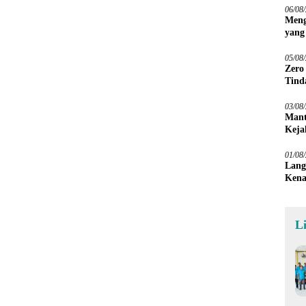
06/08
Meng
yang
Peta
05/08
Zero
Tind
03/08
Mant
Keja
01/08
Lang
Kena
L