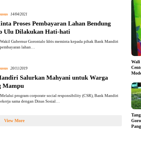
usus
14/04/2021
Minta Proses Pembayaran Lahan Bendung
o Ulu Dilakukan Hati-hati
Wakil Gubernur Gorontalo Idris meminta kepada pihak Bank Mandiri
s pembayaran lahan…
Wali
Cent
usus
20/11/2019
Mode
andiri Salurkan Mahyani untuk Warga
g Mampu
elalui program corporate social responsibility (CSR), Bank Mandiri
bekerja sama dengan Dinas Sosial…
Tang
Goro
View More
Pang
Balik