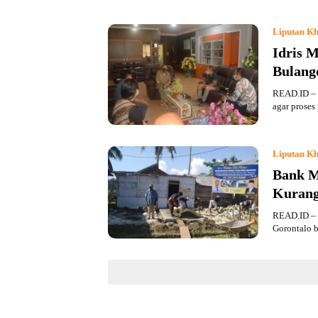
Liputan Kh
Idris 
Bulang
READ.ID – 
agar prose
Liputan Kh
Bank M
Kuran
READ.ID – M
Gorontalo 