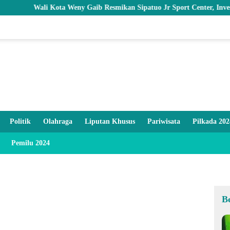
ali Kota Weny Gaib Resmikan Sipatuo Jr Sport Center, Investasi Swast
Politik
Olahraga
Liputan Khusus
Pariwisata
Pilkada 202
Pemilu 2024
B