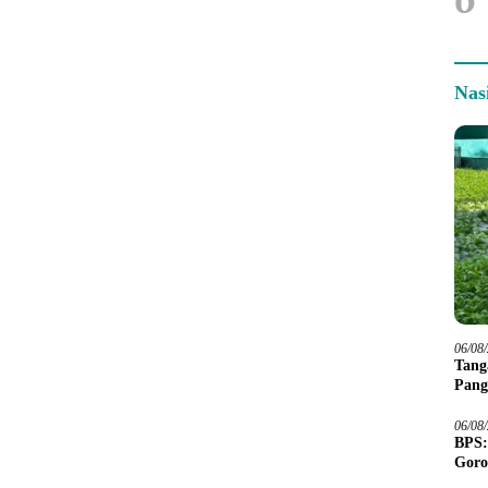
Nas
06/08
Tang
Pang
06/08
BPS:
Goro