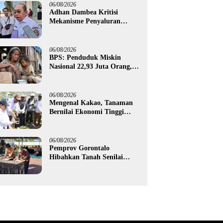
06/08/2026
Adhan Dambea Kritisi
Mekanisme Penyaluran
Bantuan UMKM Pemprov
Gorontalo
06/08/2026
BPS: Penduduk Miskin
Nasional 22,93 Juta Orang,
Gorontalo 150,60 Ribu Jiwa
06/08/2026
Mengenal Kakao, Tanaman
Bernilai Ekonomi Tinggi
yang Akan Disalurkan
Pemprov Gorontalo kepada
Petani Boalemo
06/08/2026
Pemprov Gorontalo
Hibahkan Tanah Senilai
Rp1,96 Miliar untuk Lapas
Perempuan