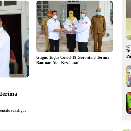
07
Di
Pa
Gugus Tugas Covid-19 Gorontalo Terima
M
Bantuan Alat Kesehatan
 Terima
ontalo sekaligus
n…