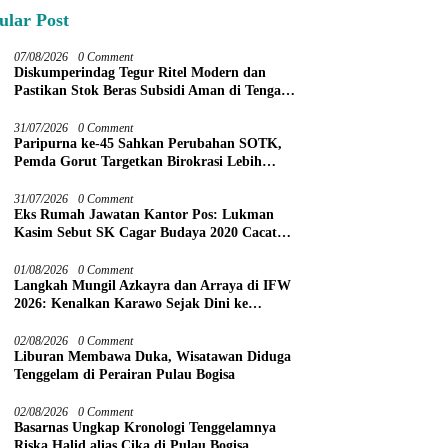
ular Post
07/08/2026
0 Comment
Diskumperindag Tegur Ritel Modern dan
Pastikan Stok Beras Subsidi Aman di Tengah
Musim Kemarau
31/07/2026
0 Comment
Paripurna ke-45 Sahkan Perubahan SOTK,
Pemda Gorut Targetkan Birokrasi Lebih
Efektif
31/07/2026
0 Comment
Eks Rumah Jawatan Kantor Pos: Lukman
Kasim Sebut SK Cagar Budaya 2020 Cacat
Prosedur
01/08/2026
0 Comment
Langkah Mungil Azkayra dan Arraya di IFW
2026: Kenalkan Karawo Sejak Dini ke
Panggung Nasional
02/08/2026
0 Comment
Liburan Membawa Duka, Wisatawan Diduga
Tenggelam di Perairan Pulau Bogisa
02/08/2026
0 Comment
Basarnas Ungkap Kronologi Tenggelamnya
Riska Halid alias Cika di Pulau Bogisa