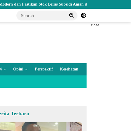
Pastikan Stok Beras Subsidi Aman di Tengah Musim Kemarau
close
4
Opini
Perspektif
Kesehatan
erita Terbaru