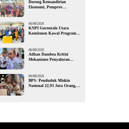
Dorong Kemandirian
Ekonomi, Pemprov
Gorontalo Salurkan Bantuan
Modal Usaha Rp987,5 Juta
untuk 395 Pelaku Usaha
06/08/2026
KNPI Gorontalo Utara
Komitmen Kawal Program
SKS dan Gerakan Satu Juta
Pohon
06/08/2026
Adhan Dambea Kritisi
Mekanisme Penyaluran
Bantuan UMKM Pemprov
Gorontalo
06/08/2026
BPS: Penduduk Miskin
Nasional 22,93 Juta Orang,
Gorontalo 150,60 Ribu Jiwa