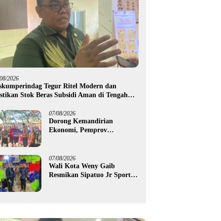
/08/2026
skumperindag Tegur Ritel Modern dan
stikan Stok Beras Subsidi Aman di Tengah
usim Kemarau
07/08/2026
Dorong Kemandirian
Ekonomi, Pemprov
Gorontalo Salurkan Bantuan
Modal Usaha Rp987,5 Juta
untuk 395 Pelaku Usaha
07/08/2026
Wali Kota Weny Gaib
Resmikan Sipatuo Jr Sport
Center, Investasi Swasta
Hadirkan Fasilitas Olahraga
Modern di Kotamobagu