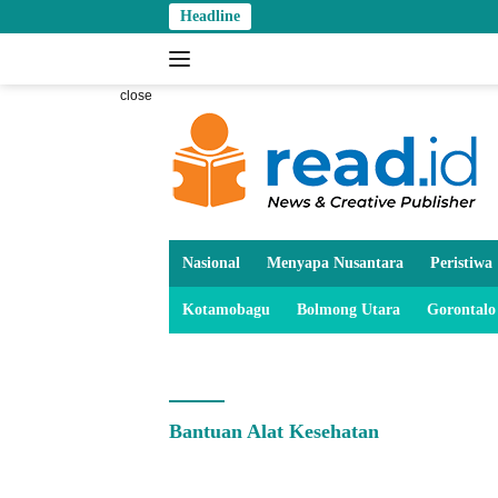
Skip
Headline
to
content
close
Nasional
Menyapa Nusantara
Peristiwa
Kotamobagu
Bolmong Utara
Gorontalo
Bantuan Alat Kesehatan