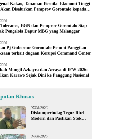
enal Kakao, Tanaman Bernilai Ekonomi Tinggi
 Akan Disalurkan Pemprov Gorontalo kepada
ni Boalemo
/2026
 Tolerance, BGN dan Pemprov Gorontalo Siap
ak Pengelola Dapur MBG yang Melanggar
/2026
an Pj Gubernur Gorontalo Penuhi Panggilan
ksaan terkait dugaan Korupsi Command Center
/2026
kah Mungil Azkayra dan Arraya di IFW 2026:
lkan Karawo Sejak Dini ke Panggung Nasional
iputan Khusus
07/08/2026
Diskumperindag Tegur Ritel
Modern dan Pastikan Stok
Beras Subsidi Aman di
Tengah Musim Kemarau
07/08/2026