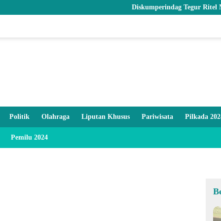
Diskumperindag Tegur Ritel Modern dan 
Politik
Olahraga
Liputan Khusus
Pariwisata
Pilkada 202
Pemilu 2024
B