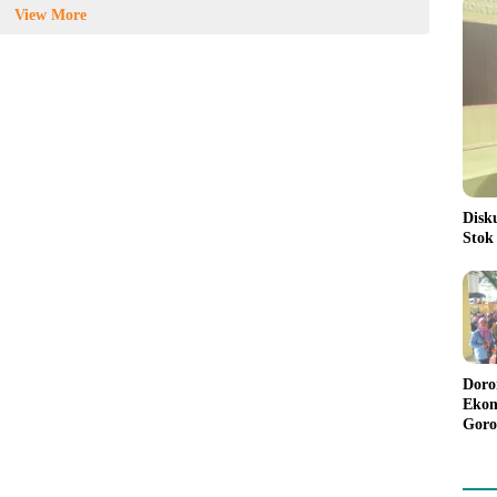
View More
Disk
Stok
Doro
Ekon
Goro
Bant
Rp98
Pela