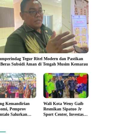
umperindag Tegur Ritel Modern dan Pastikan
 Beras Subsidi Aman di Tengah Musim Kemarau
ng Kemandirian
Wali Kota Weny Gaib
omi, Pemprov
Resmikan Sipatuo Jr
ntalo Salurkan
Sport Center, Investasi
uan Modal Usaha
Swasta Hadirkan
7,5 Juta untuk 395
Fasilitas Olahraga
ku Usaha
Modern di Kotamobagu