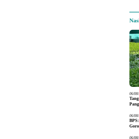
Nas
06/08
Tang
Pang
06/08
BPS:
Goro
06/08