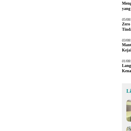
Meng
yang
Peta
05/08
Zero
Tind
03/08
Mant
Keja
01/08
Lang
Kena
L