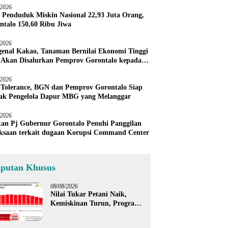
/2026
 Penduduk Miskin Nasional 22,93 Juta Orang,
ntalo 150,60 Ribu Jiwa
/2026
enal Kakao, Tanaman Bernilai Ekonomi Tinggi
 Akan Disalurkan Pemprov Gorontalo kepada
ni Boalemo
/2026
 Tolerance, BGN dan Pemprov Gorontalo Siap
ak Pengelola Dapur MBG yang Melanggar
/2026
an Pj Gubernur Gorontalo Penuhi Panggilan
ksaan terkait dugaan Korupsi Command Center
iputan Khusus
08/08/2026
Nilai Tukar Petani Naik,
Kemiskinan Turun, Program
Gusnar-Idah Mulai Dorong
Ekonomi Gorontalo