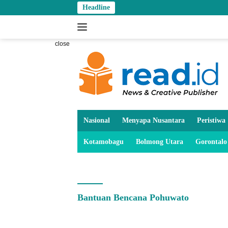
Skip
Headline
to
content
close
Nasional
Menyapa Nusantara
Peristiwa
Kotamobagu
Bolmong Utara
Gorontalo
Bantuan Bencana Pohuwato