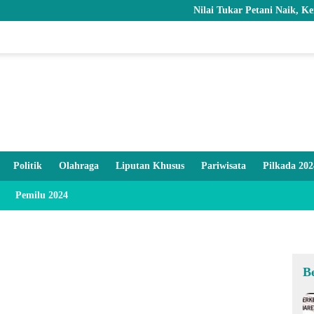
Nilai Tukar Petani Naik, Kemiskinan 
Politik
Olahraga
Liputan Khusus
Pariwisata
Pilkada 202
Pemilu 2024
B