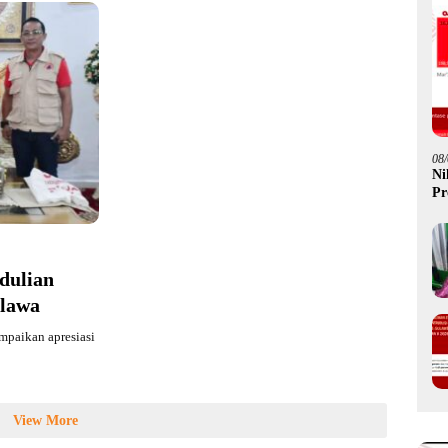
08
Ni
Pr
Go
dulian
ulawa
paikan apresiasi
View More