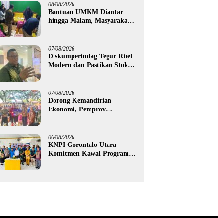
08/08/2026
Bantuan UMKM Diantar
hingga Malam, Masyarakat
Apresiasi Gerak Cepat
Pemprov Gorontalo
07/08/2026
Diskumperindag Tegur Ritel
Modern dan Pastikan Stok
Beras Subsidi Aman di
Tengah Musim Kemarau
07/08/2026
Dorong Kemandirian
Ekonomi, Pemprov
Gorontalo Salurkan Bantuan
Modal Usaha Rp987,5 Juta
untuk 395 Pelaku Usaha
06/08/2026
KNPI Gorontalo Utara
Komitmen Kawal Program
SKS dan Gerakan Satu Juta
Pohon