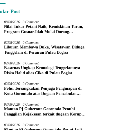
ular Post
08/08/2026
0 Comment
Nilai Tukar Petani Naik, Kemiskinan Turun,
Program Gusnar-Idah Mulai Dorong
Ekonomi Gorontalo
02/08/2026
0 Comment
Liburan Membawa Duka, Wisatawan Diduga
Tenggelam di Perairan Pulau Bogisa
02/08/2026
0 Comment
Basarnas Ungkap Kronologi Tenggelamnya
Riska Halid alias Cika di Pulau Bogisa
02/08/2026
0 Comment
Polisi Tersangkakan Penjaga Penginapan di
Kota Gorontalo atas Dugaan Pencabulan
Anak Balita 3 Tahun
03/08/2026
0 Comment
Mantan Pj Gubernur Gorontalo Penuhi
Panggilan Kejaksaan terkait dugaan Korupsi
Command Center
03/08/2026
0 Comment
Mantan Pj Gubernur Gorontalo Resmi Jadi