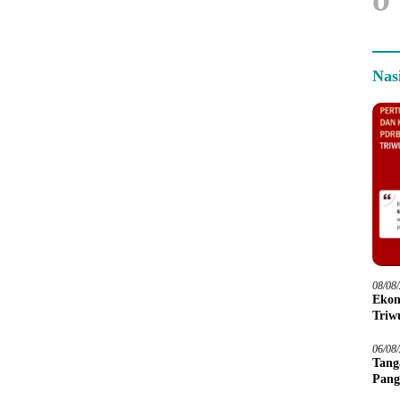
Nas
08/08
Ekon
Triwu
06/08
Tang
Pang