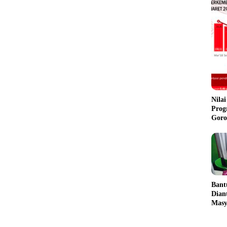
Nila
Prog
Goro
Ban
Dian
Masy
Gera
Goro