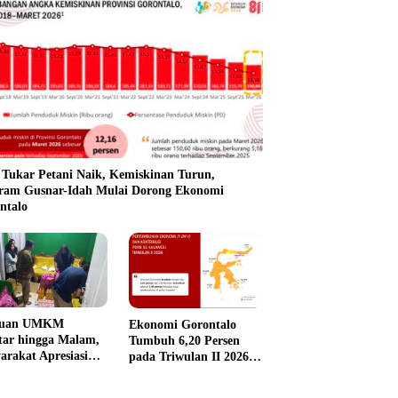
i Tukar Petani Naik, Kemiskinan Turun,
ram Gusnar-Idah Mulai Dorong Ekonomi
ntalo
tuan UMKM
Ekonomi Gorontalo
tar hingga Malam,
Tumbuh 6,20 Persen
arakat Apresiasi
pada Triwulan II 2026,
k Cepat Pemprov
Tertinggi di Sulawesi
ntalo