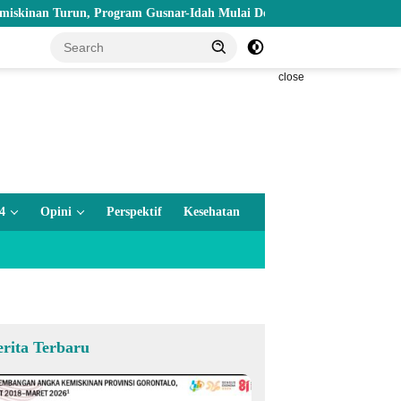
Turun, Program Gusnar-Idah Mulai Dorong Ekonomi Gorontalo
close
4
Opini
Perspektif
Kesehatan
erita Terbaru