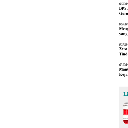
06/08
BPS:
Goro
06/08
Meng
yang
Peta
05/08
Zero
Tind
03/08
Mant
Keja
L