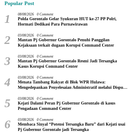
Popular Post
1
08/08/2026
0 Comment
Polda Gorontalo Gelar Syukuran HUT ke-27 PP Polri,
Hormati Dedikasi Para Purnawirawan
2
03/08/2026
0 Comment
Mantan Pj Gubernur Gorontalo Penuhi Panggilan
Kejaksaan terkait dugaan Korupsi Command Center
3
03/08/2026
0 Comment
Mantan Pj Gubernur Gorontalo Resmi Jadi Tersangka
Kasus Korupsi Command Center
4
03/08/2026
0 Comment
Menata Tambang Rakyat di Blok WPR Hulawa:
Mengedepankan Penyelesaian Administratif melalui Dispute
Resolution
5
03/08/2026
0 Comment
Kejati Dalami Peran Pj Gubernur Gorontalo di kasus
Pengadaan Command Center
6
03/08/2026
0 Comment
Membaca Sinyal “Potensi Tersangka Baru” dari Kejati usai
Pj Gubernur Gorontalo jadi Tersangka