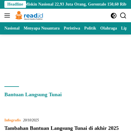
Skip
k Miskin Nasional 22,93 Juta Orang, Gorontalo 150,60 Ribu Jiwa
Headline
to
content
Nasional
Menyapa Nusantara
Peristiwa
Politik
Olahraga
Lipu
Bantuan Langsung Tunai
Infografis
20/10/2025
Tambahan Bantuan Langsung Tunai di akhir 2025