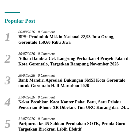
Gorontalo kepada Petani
Boalemo
Popular Post
1
06/08/2026
0 Comment
BPS: Penduduk Miskin Nasional 22,93 Juta Orang,
Gorontalo 150,60 Ribu Jiwa
2
30/07/2026
0 Comment
Adhan Dambea Cek Langsung Perbaikan 4 Proyek Jalan di
Kota Gorontalo, Targetkan Rampung November 2026
3
30/07/2026
0 Comment
Bank Mandiri Apresiasi Dukungan SMSI Kota Gorontalo
untuk Gorontalo Half Marathon 2026
4
31/07/2026
0 Comment
Nekat Pecahkan Kaca Konter Pakai Batu, Satu Pelaku
Pencurian iPhone XR Dibekuk Tim URC Kurang dari 24
Jam
5
31/07/2026
0 Comment
Paripurna ke-45 Sahkan Perubahan SOTK, Pemda Gorut
Targetkan Birokrasi Lebih Efektif