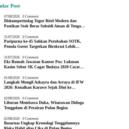
ular Post
07/08/2026
0 Comment
Diskumperindag Tegur Ritel Modern dan
Pastikan Stok Beras Subsidi Aman di Tengah
Musim Kemarau
31/07/2026
0 Comment
Paripurna ke-45 Sahkan Perubahan SOTK,
Pemda Gorut Targetkan Birokrasi Lebih
Efektif
31/07/2026
0 Comment
Eks Rumah Jawatan Kantor Pos: Lukman
Kasim Sebut SK Cagar Budaya 2020 Cacat
Prosedur
01/08/2026
0 Comment
Langkah Mungil Azkayra dan Arraya di IFW
2026: Kenalkan Karawo Sejak Dini ke
Panggung Nasional
02/08/2026
0 Comment
Liburan Membawa Duka, Wisatawan Diduga
Tenggelam di Perairan Pulau Bogisa
02/08/2026
0 Comment
Basarnas Ungkap Kronologi Tenggelamnya
Riska Halid alias Cika di Pulau Bogisa