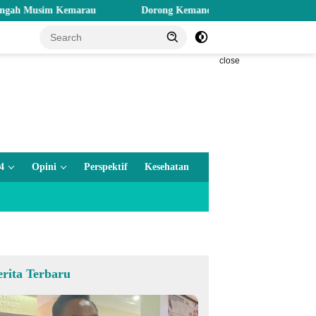
m Kemarau
Dorong Kemandirian Ekonomi, Pemprov Gorontalo S
close
4
Opini
Perspektif
Kesehatan
erita Terbaru