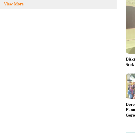
View More
Disk
Stok
Doro
Ekon
Goro
Bant
Rp98
Pela