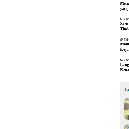
Meng
yang
Peta
05/08
Zero
Tind
03/08
Mant
Keja
01/08
Lang
Kena
L