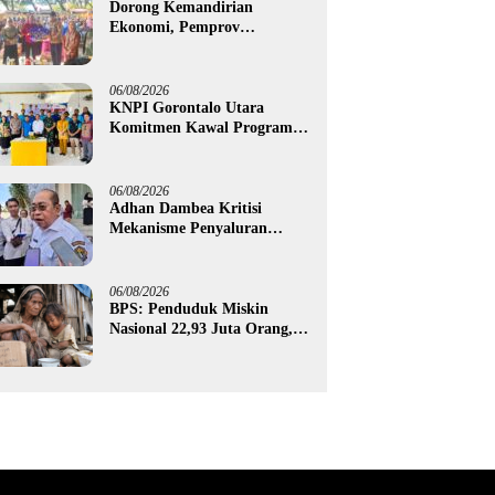
Dorong Kemandirian
Ekonomi, Pemprov
Gorontalo Salurkan Bantuan
Modal Usaha Rp987,5 Juta
untuk 395 Pelaku Usaha
06/08/2026
KNPI Gorontalo Utara
Komitmen Kawal Program
SKS dan Gerakan Satu Juta
Pohon
06/08/2026
Adhan Dambea Kritisi
Mekanisme Penyaluran
Bantuan UMKM Pemprov
Gorontalo
06/08/2026
BPS: Penduduk Miskin
Nasional 22,93 Juta Orang,
Gorontalo 150,60 Ribu Jiwa