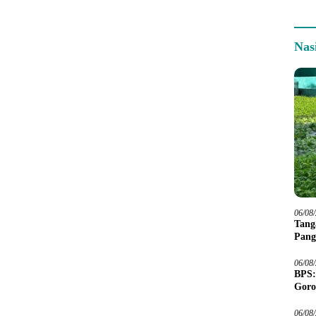
Nas
06/08
Tang
Pang
06/08
BPS:
Goro
06/08