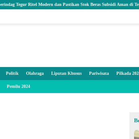
r Ritel Modern dan Pastikan Stok Beras Subsidi Aman di Tengah Musi
Politik
Olahraga
Liputan Khusus
Pariwisata
Pilkada 202
Pemilu 2024
B