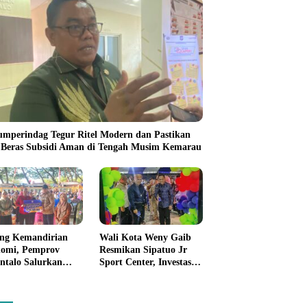
umperindag Tegur Ritel Modern dan Pastikan
 Beras Subsidi Aman di Tengah Musim Kemarau
ng Kemandirian
Wali Kota Weny Gaib
omi, Pemprov
Resmikan Sipatuo Jr
ntalo Salurkan
Sport Center, Investasi
uan Modal Usaha
Swasta Hadirkan
7,5 Juta untuk 395
Fasilitas Olahraga
ku Usaha
Modern di Kotamobagu