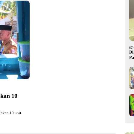
07
Di
Pa
M
kan 10
hkan 10 unit