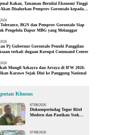
enal Kakao, Tanaman Bernilai Ekonomi Tinggi
 Akan Disalurkan Pemprov Gorontalo kepada
ni Boalemo
/2026
 Tolerance, BGN dan Pemprov Gorontalo Siap
ak Pengelola Dapur MBG yang Melanggar
/2026
an Pj Gubernur Gorontalo Penuhi Panggilan
ksaan terkait dugaan Korupsi Command Center
/2026
kah Mungil Azkayra dan Arraya di IFW 2026:
lkan Karawo Sejak Dini ke Panggung Nasional
iputan Khusus
07/08/2026
Diskumperindag Tegur Ritel
Modern dan Pastikan Stok
Beras Subsidi Aman di
Tengah Musim Kemarau
07/08/2026