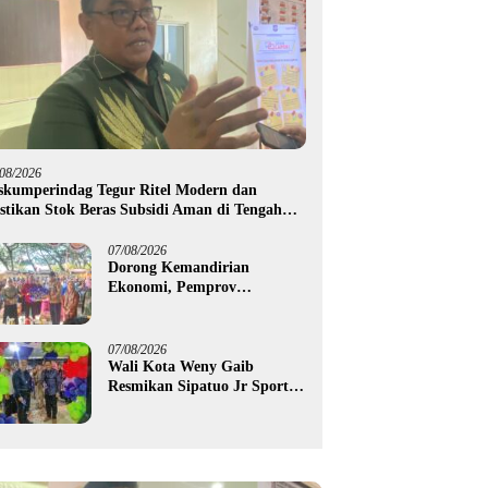
/08/2026
skumperindag Tegur Ritel Modern dan
stikan Stok Beras Subsidi Aman di Tengah
usim Kemarau
07/08/2026
Dorong Kemandirian
Ekonomi, Pemprov
Gorontalo Salurkan Bantuan
Modal Usaha Rp987,5 Juta
untuk 395 Pelaku Usaha
07/08/2026
Wali Kota Weny Gaib
Resmikan Sipatuo Jr Sport
Center, Investasi Swasta
Hadirkan Fasilitas Olahraga
Modern di Kotamobagu