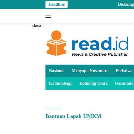
Skip
Headline
Diskumperindag Tegu
to
content
close
Nasional
Menyapa Nusantara
Peristiwa
Kotamobagu
Bolmong Utara
Gorontalo
Bantuan Lapak UMKM