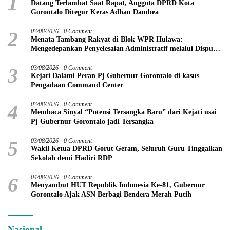
1
Datang Terlambat Saat Rapat, Anggota DPRD Kota
Gorontalo Ditegur Keras Adhan Dambea
2
03/08/2026
0 Comment
Menata Tambang Rakyat di Blok WPR Hulawa:
Mengedepankan Penyelesaian Administratif melalui Dispute
Resolution
3
03/08/2026
0 Comment
Kejati Dalami Peran Pj Gubernur Gorontalo di kasus
Pengadaan Command Center
4
03/08/2026
0 Comment
Membaca Sinyal “Potensi Tersangka Baru” dari Kejati usai
Pj Gubernur Gorontalo jadi Tersangka
5
03/08/2026
0 Comment
Wakil Ketua DPRD Gorut Geram, Seluruh Guru Tinggalkan
Sekolah demi Hadiri RDP
6
04/08/2026
0 Comment
Menyambut HUT Republik Indonesia Ke-81, Gubernur
Gorontalo Ajak ASN Berbagi Bendera Merah Putih
Nasional