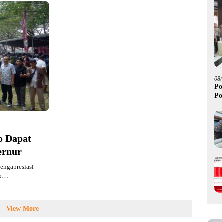
08
Po
Po
o Dapat
ernur
engapresiasi
lo…
View More