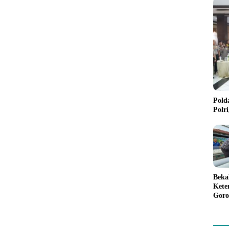
Pold
Polr
Beka
Kete
Goro
Gree