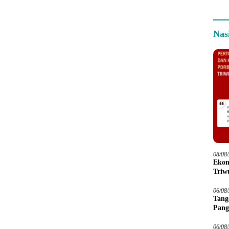
Nas
08/08
Ekon
Triwu
06/08
Tang
Pang
06/08