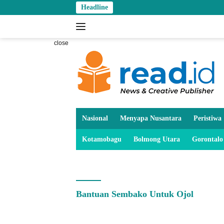
Skip
Headline
to
content
close
Nasional
Menyapa Nusantara
Peristiwa
Kotamobagu
Bolmong Utara
Gorontalo
Bantuan Sembako Untuk Ojol