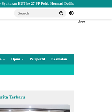
ran HUT ke-27 PP Polri, Hormati Dedikasi Para Purnawirawan
close
4
Opini
Perspektif
Kesehatan
erita Terbaru