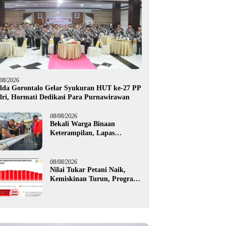
/08/2026
lda Gorontalo Gelar Syukuran HUT ke-27 PP
lri, Hormati Dedikasi Para Purnawirawan
08/08/2026
Bekali Warga Binaan
Keterampilan, Lapas
Gorontalo Kembangkan
Green House Hidrofarm
08/08/2026
Nilai Tukar Petani Naik,
Kemiskinan Turun, Program
Gusnar-Idah Mulai Dorong
Ekonomi Gorontalo