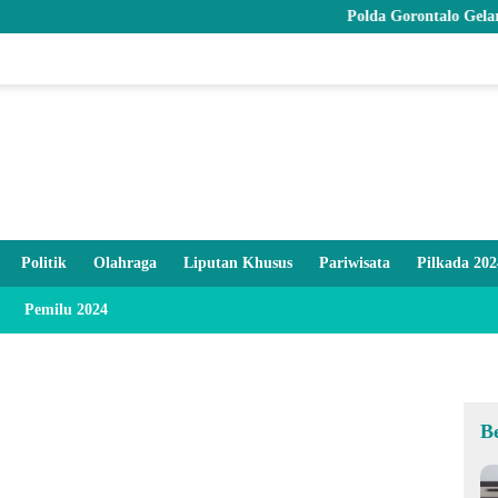
Polda Gorontalo Gelar Syuku
Politik
Olahraga
Liputan Khusus
Pariwisata
Pilkada 202
Pemilu 2024
B