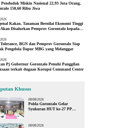
 Penduduk Miskin Nasional 22,93 Juta Orang,
ntalo 150,60 Ribu Jiwa
/2026
enal Kakao, Tanaman Bernilai Ekonomi Tinggi
 Akan Disalurkan Pemprov Gorontalo kepada
ni Boalemo
/2026
 Tolerance, BGN dan Pemprov Gorontalo Siap
ak Pengelola Dapur MBG yang Melanggar
/2026
an Pj Gubernur Gorontalo Penuhi Panggilan
ksaan terkait dugaan Korupsi Command Center
iputan Khusus
08/08/2026
Polda Gorontalo Gelar
Syukuran HUT ke-27 PP
Polri, Hormati Dedikasi Para
Purnawirawan
08/08/2026