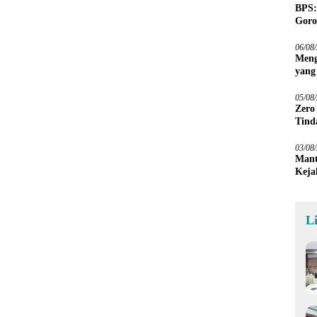
BPS:
Goro
06/08
Meng
yang
Peta
05/08
Zero
Tind
03/08
Mant
Keja
L