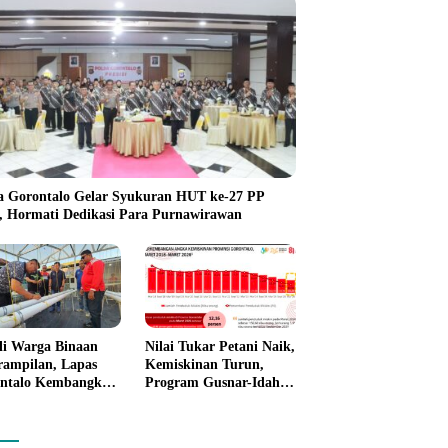
a Gorontalo Gelar Syukuran HUT ke-27 PP
i, Hormati Dedikasi Para Purnawirawan
li Warga Binaan
Nilai Tukar Petani Naik,
rampilan, Lapas
Kemiskinan Turun,
ntalo Kembangkan
Program Gusnar-Idah
n House Hidrofarm
Mulai Dorong Ekonomi
Gorontalo