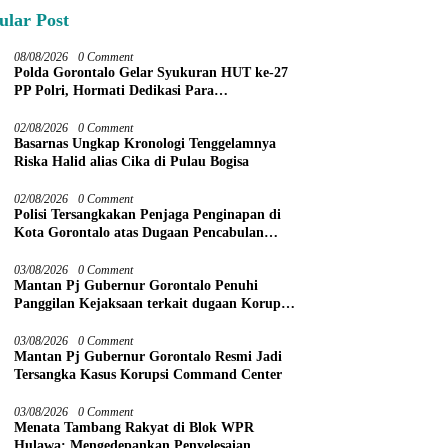
ular Post
08/08/2026
0 Comment
Polda Gorontalo Gelar Syukuran HUT ke-27
PP Polri, Hormati Dedikasi Para
Purnawirawan
02/08/2026
0 Comment
Basarnas Ungkap Kronologi Tenggelamnya
Riska Halid alias Cika di Pulau Bogisa
02/08/2026
0 Comment
Polisi Tersangkakan Penjaga Penginapan di
Kota Gorontalo atas Dugaan Pencabulan
Anak Balita 3 Tahun
03/08/2026
0 Comment
Mantan Pj Gubernur Gorontalo Penuhi
Panggilan Kejaksaan terkait dugaan Korupsi
Command Center
03/08/2026
0 Comment
Mantan Pj Gubernur Gorontalo Resmi Jadi
Tersangka Kasus Korupsi Command Center
03/08/2026
0 Comment
Menata Tambang Rakyat di Blok WPR
Hulawa: Mengedepankan Penyelesaian