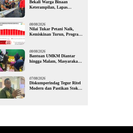
Bekali Warga Binaan
Keterampilan, Lapas
Gorontalo Kembangkan
Green House Hidrofarm
08/08/2026
Nilai Tukar Petani Naik,
Kemiskinan Turun, Program
Gusnar-Idah Mulai Dorong
Ekonomi Gorontalo
08/08/2026
Bantuan UMKM Diantar
hingga Malam, Masyarakat
Apresiasi Gerak Cepat
Pemprov Gorontalo
07/08/2026
Diskumperindag Tegur Ritel
Modern dan Pastikan Stok
Beras Subsidi Aman di
Tengah Musim Kemarau