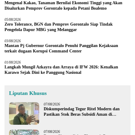
Mengenal Kakao, Tanaman Bernilai Ekonomi Tinggi yang Akan
Disalurkan Pemprov Gorontalo kepada Petani Boalemo
05/08/2026
Zero Tolerance, BGN dan Pemprov Gorontalo Siap Tindak
Pengelola Dapur MBG yang Melanggar
03/08/2026
Mantan Pj Gubernur Gorontalo Penuhi Panggilan Kejaksaan
terkait dugaan Korupsi Command Center
01/08/2026
Langkah Mungil Azkayra dan Arraya di IFW 2026: Kenalkan
Karawo Sejak Dini ke Panggung Nasional
Liputan Khusus
07/08/2026
Diskumperindag Tegur Ritel Modern dan
Pastikan Stok Beras Subsidi Aman di
Tengah Musim Kemarau
07/08/2026