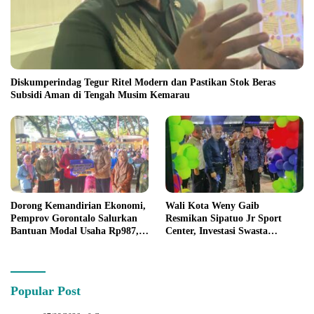
Diskumperindag Tegur Ritel Modern dan Pastikan Stok Beras
Subsidi Aman di Tengah Musim Kemarau
Dorong Kemandirian Ekonomi,
Wali Kota Weny Gaib
Pemprov Gorontalo Salurkan
Resmikan Sipatuo Jr Sport
Bantuan Modal Usaha Rp987,5
Center, Investasi Swasta
Juta untuk 395 Pelaku Usaha
Hadirkan Fasilitas Olahraga
Modern di Kotamobagu
Popular Post