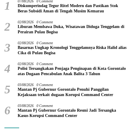
1
07/08/2026
0 Comment
Diskumperindag Tegur Ritel Modern dan Pastikan Stok
Beras Subsidi Aman di Tengah Musim Kemarau
2
02/08/2026
0 Comment
Liburan Membawa Duka, Wisatawan Diduga Tenggelam di
Perairan Pulau Bogisa
3
02/08/2026
0 Comment
Basarnas Ungkap Kronologi Tenggelamnya Riska Halid alias
Cika di Pulau Bogisa
4
02/08/2026
0 Comment
Polisi Tersangkakan Penjaga Penginapan di Kota Gorontalo
atas Dugaan Pencabulan Anak Balita 3 Tahun
5
03/08/2026
0 Comment
Mantan Pj Gubernur Gorontalo Penuhi Panggilan
Kejaksaan terkait dugaan Korupsi Command Center
6
03/08/2026
0 Comment
Mantan Pj Gubernur Gorontalo Resmi Jadi Tersangka
Kasus Korupsi Command Center