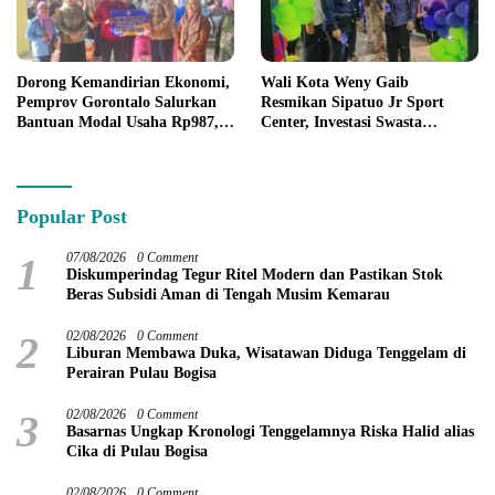
Dorong Kemandirian Ekonomi,
Wali Kota Weny Gaib
Pemprov Gorontalo Salurkan
Resmikan Sipatuo Jr Sport
Bantuan Modal Usaha Rp987,5
Center, Investasi Swasta
Juta untuk 395 Pelaku Usaha
Hadirkan Fasilitas Olahraga
Modern di Kotamobagu
Popular Post
1
07/08/2026
0 Comment
Diskumperindag Tegur Ritel Modern dan Pastikan Stok
Beras Subsidi Aman di Tengah Musim Kemarau
2
02/08/2026
0 Comment
Liburan Membawa Duka, Wisatawan Diduga Tenggelam di
Perairan Pulau Bogisa
3
02/08/2026
0 Comment
Basarnas Ungkap Kronologi Tenggelamnya Riska Halid alias
Cika di Pulau Bogisa
02/08/2026
0 Comment