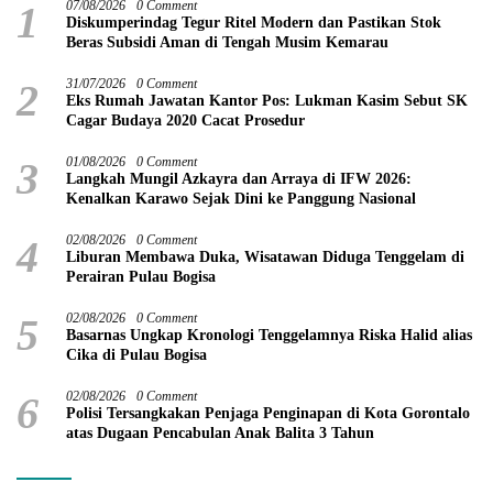
1
07/08/2026
0 Comment
Diskumperindag Tegur Ritel Modern dan Pastikan Stok
Beras Subsidi Aman di Tengah Musim Kemarau
2
31/07/2026
0 Comment
Eks Rumah Jawatan Kantor Pos: Lukman Kasim Sebut SK
Cagar Budaya 2020 Cacat Prosedur
3
01/08/2026
0 Comment
Langkah Mungil Azkayra dan Arraya di IFW 2026:
Kenalkan Karawo Sejak Dini ke Panggung Nasional
4
02/08/2026
0 Comment
Liburan Membawa Duka, Wisatawan Diduga Tenggelam di
Perairan Pulau Bogisa
5
02/08/2026
0 Comment
Basarnas Ungkap Kronologi Tenggelamnya Riska Halid alias
Cika di Pulau Bogisa
6
02/08/2026
0 Comment
Polisi Tersangkakan Penjaga Penginapan di Kota Gorontalo
atas Dugaan Pencabulan Anak Balita 3 Tahun