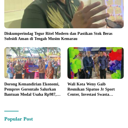
Diskumperindag Tegur Ritel Modern dan Pastikan Stok Beras
Subsidi Aman di Tengah Musim Kemarau
Dorong Kemandirian Ekonomi,
Wali Kota Weny Gaib
Pemprov Gorontalo Salurkan
Resmikan Sipatuo Jr Sport
Bantuan Modal Usaha Rp987,5
Center, Investasi Swasta
Juta untuk 395 Pelaku Usaha
Hadirkan Fasilitas Olahraga
Modern di Kotamobagu
Popular Post