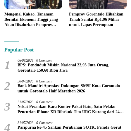
Mengenal Kakao, Tanaman
Pemprov Gorontalo Hibahkan
Bernilai Ekonomi Tinggi yang
Tanah Senilai Rp1,96 Miliar
Akan Disalurkan Pemprov
untuk Lapas Perempuan
Gorontalo kepada Petani
Boalemo
Popular Post
1
06/08/2026
0 Comment
BPS: Penduduk Miskin Nasional 22,93 Juta Orang,
Gorontalo 150,60 Ribu Jiwa
2
30/07/2026
0 Comment
Bank Mandiri Apresiasi Dukungan SMSI Kota Gorontalo
untuk Gorontalo Half Marathon 2026
3
31/07/2026
0 Comment
Nekat Pecahkan Kaca Konter Pakai Batu, Satu Pelaku
Pencurian iPhone XR Dibekuk Tim URC Kurang dari 24
Jam
4
31/07/2026
0 Comment
Paripurna ke-45 Sahkan Perubahan SOTK, Pemda Gorut