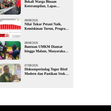
Bekali Warga Binaan
Keterampilan, Lapas
Gorontalo Kembangkan
Green House Hidrofarm
08/08/2026
Nilai Tukar Petani Naik,
Kemiskinan Turun, Program
Gusnar-Idah Mulai Dorong
Ekonomi Gorontalo
08/08/2026
Bantuan UMKM Diantar
hingga Malam, Masyarakat
Apresiasi Gerak Cepat
Pemprov Gorontalo
07/08/2026
Diskumperindag Tegur Ritel
Modern dan Pastikan Stok
Beras Subsidi Aman di
Tengah Musim Kemarau