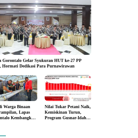
a Gorontalo Gelar Syukuran HUT ke-27 PP
i, Hormati Dedikasi Para Purnawirawan
li Warga Binaan
Nilai Tukar Petani Naik,
rampilan, Lapas
Kemiskinan Turun,
ntalo Kembangkan
Program Gusnar-Idah
n House Hidrofarm
Mulai Dorong Ekonomi
Gorontalo