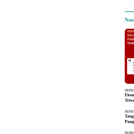
Nas
08/08
Ekon
Triwu
06/08
Tang
Pang
06/08