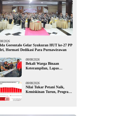
/08/2026
lda Gorontalo Gelar Syukuran HUT ke-27 PP
lri, Hormati Dedikasi Para Purnawirawan
08/08/2026
Bekali Warga Binaan
Keterampilan, Lapas
Gorontalo Kembangkan
Green House Hidrofarm
08/08/2026
Nilai Tukar Petani Naik,
Kemiskinan Turun, Program
Gusnar-Idah Mulai Dorong
Ekonomi Gorontalo