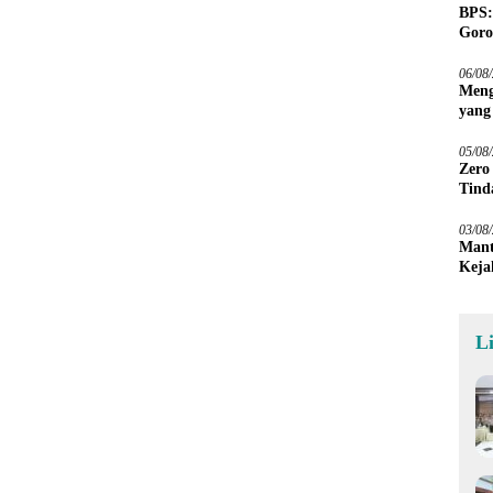
BPS:
Goro
06/08
Meng
yang
Peta
05/08
Zero
Tind
03/08
Mant
Keja
L