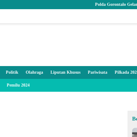
Polda Gorontalo Gelar Syukuran
Politik
Olahraga
Liputan Khusus
Pariwisata
Pilkada 202
Pemilu 2024
B