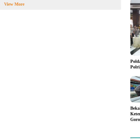
View More
Pold
Polr
Beka
Kete
Goro
Gree