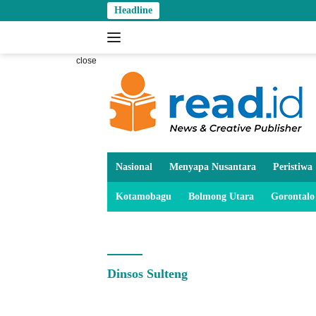
Skip
Headline
to
content
close
Nasional
Menyapa Nusantara
Peristiwa
Kotamobagu
Bolmong Utara
Gorontalo
Dinsos Sulteng