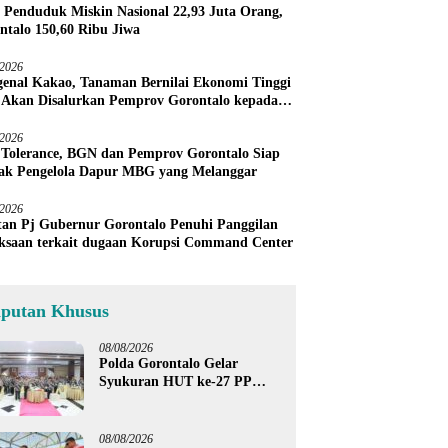
 Penduduk Miskin Nasional 22,93 Juta Orang,
ntalo 150,60 Ribu Jiwa
/2026
enal Kakao, Tanaman Bernilai Ekonomi Tinggi
 Akan Disalurkan Pemprov Gorontalo kepada
ni Boalemo
/2026
 Tolerance, BGN dan Pemprov Gorontalo Siap
ak Pengelola Dapur MBG yang Melanggar
/2026
an Pj Gubernur Gorontalo Penuhi Panggilan
ksaan terkait dugaan Korupsi Command Center
iputan Khusus
08/08/2026
Polda Gorontalo Gelar
Syukuran HUT ke-27 PP
Polri, Hormati Dedikasi Para
Purnawirawan
08/08/2026