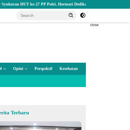
 HUT ke-27 PP Polri, Hormati Dedikasi Para Purnawirawan
Be
close
4
Opini
Perspektif
Kesehatan
erita Terbaru