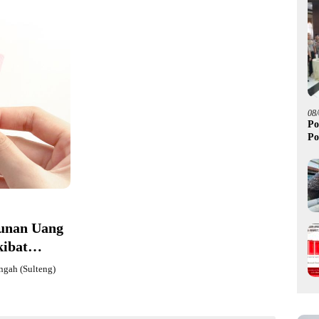
08
Po
Po
tunan Uang
kibat
ngah (Sulteng)