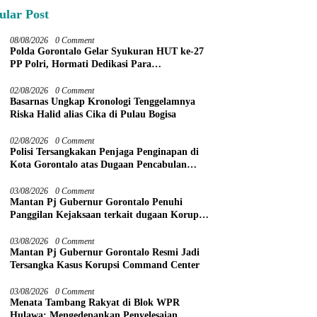
ular Post
08/08/2026
0 Comment
Polda Gorontalo Gelar Syukuran HUT ke-27
PP Polri, Hormati Dedikasi Para
Purnawirawan
02/08/2026
0 Comment
Basarnas Ungkap Kronologi Tenggelamnya
Riska Halid alias Cika di Pulau Bogisa
02/08/2026
0 Comment
Polisi Tersangkakan Penjaga Penginapan di
Kota Gorontalo atas Dugaan Pencabulan
Anak Balita 3 Tahun
03/08/2026
0 Comment
Mantan Pj Gubernur Gorontalo Penuhi
Panggilan Kejaksaan terkait dugaan Korupsi
Command Center
03/08/2026
0 Comment
Mantan Pj Gubernur Gorontalo Resmi Jadi
Tersangka Kasus Korupsi Command Center
03/08/2026
0 Comment
Menata Tambang Rakyat di Blok WPR
Hulawa: Mengedepankan Penyelesaian