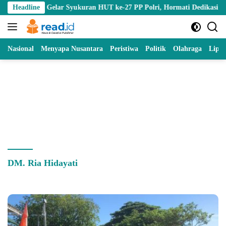
Skip
ntalo Gelar Syukuran HUT ke-27 PP Polri, Hormati Dedikasi Para Purn
Headline
to
content
Nasional
Menyapa Nusantara
Peristiwa
Politik
Olahraga
Lipu
DM. Ria Hidayati