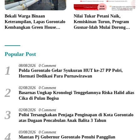
Bekali Warga Binaan
Nilai Tukar Petani Naik,
Keterampilan, Lapas Gorontalo
Kemiskinan Turun, Program
Kembangkan Green House
Gusnar-Idah Mulai Dorong
Hidrofarm
Ekonomi Gorontalo
Popular Post
1
08/08/2026
0 Comment
Polda Gorontalo Gelar Syukuran HUT ke-27 PP Polri,
Hormati Dedikasi Para Purnawirawan
2
02/08/2026
0 Comment
Basarnas Ungkap Kronologi Tenggelamnya Riska Halid alias
Cika di Pulau Bogisa
3
02/08/2026
0 Comment
Polisi Tersangkakan Penjaga Penginapan di Kota Gorontalo
atas Dugaan Pencabulan Anak Balita 3 Tahun
4
03/08/2026
0 Comment
Mantan Pj Gubernur Gorontalo Penuhi Panggilan