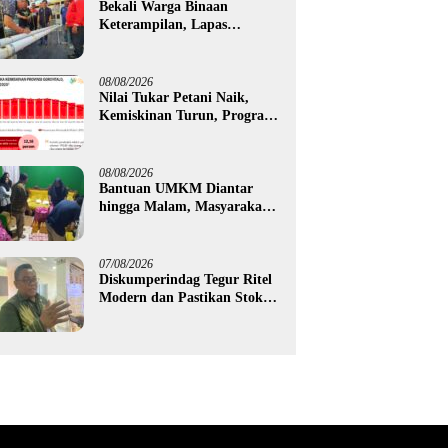
Bekali Warga Binaan
Keterampilan, Lapas
Gorontalo Kembangkan
Green House Hidrofarm
08/08/2026
Nilai Tukar Petani Naik,
Kemiskinan Turun, Program
Gusnar-Idah Mulai Dorong
Ekonomi Gorontalo
08/08/2026
Bantuan UMKM Diantar
hingga Malam, Masyarakat
Apresiasi Gerak Cepat
Pemprov Gorontalo
07/08/2026
Diskumperindag Tegur Ritel
Modern dan Pastikan Stok
Beras Subsidi Aman di
Tengah Musim Kemarau