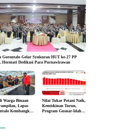
a Gorontalo Gelar Syukuran HUT ke-27 PP
i, Hormati Dedikasi Para Purnawirawan
li Warga Binaan
Nilai Tukar Petani Naik,
rampilan, Lapas
Kemiskinan Turun,
ntalo Kembangkan
Program Gusnar-Idah
n House Hidrofarm
Mulai Dorong Ekonomi
Gorontalo