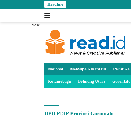
Skip
Headline
to
content
close
Nasional
Menyapa Nusantara
Peristiwa
Kotamobagu
Bolmong Utara
Gorontalo
DPD PDIP Provinsi Gorontalo