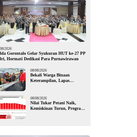
/08/2026
lda Gorontalo Gelar Syukuran HUT ke-27 PP
lri, Hormati Dedikasi Para Purnawirawan
08/08/2026
Bekali Warga Binaan
Keterampilan, Lapas
Gorontalo Kembangkan
Green House Hidrofarm
08/08/2026
Nilai Tukar Petani Naik,
Kemiskinan Turun, Program
Gusnar-Idah Mulai Dorong
Ekonomi Gorontalo