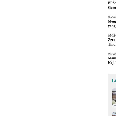
BPS:
Goro
06/08
Meng
yang
Peta
05/08
Zero
Tind
03/08
Mant
Keja
L