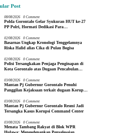
ular Post
08/08/2026
0 Comment
Polda Gorontalo Gelar Syukuran HUT ke-27
PP Polri, Hormati Dedikasi Para
Purnawirawan
02/08/2026
0 Comment
Basarnas Ungkap Kronologi Tenggelamnya
Riska Halid alias Cika di Pulau Bogisa
02/08/2026
0 Comment
Polisi Tersangkakan Penjaga Penginapan di
Kota Gorontalo atas Dugaan Pencabulan
Anak Balita 3 Tahun
03/08/2026
0 Comment
Mantan Pj Gubernur Gorontalo Penuhi
Panggilan Kejaksaan terkait dugaan Korupsi
Command Center
03/08/2026
0 Comment
Mantan Pj Gubernur Gorontalo Resmi Jadi
Tersangka Kasus Korupsi Command Center
03/08/2026
0 Comment
Menata Tambang Rakyat di Blok WPR
Hulawa: Mengedepankan Penyelesaian