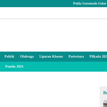
Polda Gorontalo Gelar Syukuran 
Politik
Olahraga
Liputan Khusus
Pariwisata
Pilkada 202
Pemilu 2024
B