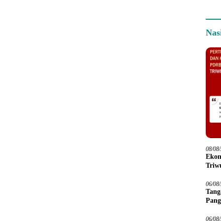
Nas
08/08
Ekon
Triwu
06/08
Tang
Pang
06/08