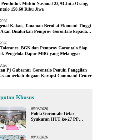
 Penduduk Miskin Nasional 22,93 Juta Orang,
ntalo 150,60 Ribu Jiwa
/2026
enal Kakao, Tanaman Bernilai Ekonomi Tinggi
 Akan Disalurkan Pemprov Gorontalo kepada
ni Boalemo
/2026
 Tolerance, BGN dan Pemprov Gorontalo Siap
ak Pengelola Dapur MBG yang Melanggar
/2026
an Pj Gubernur Gorontalo Penuhi Panggilan
ksaan terkait dugaan Korupsi Command Center
iputan Khusus
08/08/2026
Polda Gorontalo Gelar
Syukuran HUT ke-27 PP
Polri, Hormati Dedikasi Para
Purnawirawan
08/08/2026