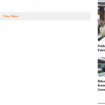
Pemilu 2024
View More
Pold
Polr
Beka
Kete
Goro
Gree