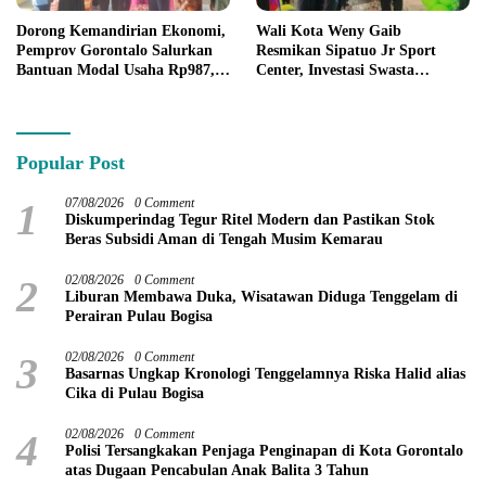
Dorong Kemandirian Ekonomi,
Wali Kota Weny Gaib
Pemprov Gorontalo Salurkan
Resmikan Sipatuo Jr Sport
Bantuan Modal Usaha Rp987,5
Center, Investasi Swasta
Juta untuk 395 Pelaku Usaha
Hadirkan Fasilitas Olahraga
Modern di Kotamobagu
Popular Post
1
07/08/2026
0 Comment
Diskumperindag Tegur Ritel Modern dan Pastikan Stok
Beras Subsidi Aman di Tengah Musim Kemarau
2
02/08/2026
0 Comment
Liburan Membawa Duka, Wisatawan Diduga Tenggelam di
Perairan Pulau Bogisa
3
02/08/2026
0 Comment
Basarnas Ungkap Kronologi Tenggelamnya Riska Halid alias
Cika di Pulau Bogisa
4
02/08/2026
0 Comment
Polisi Tersangkakan Penjaga Penginapan di Kota Gorontalo
atas Dugaan Pencabulan Anak Balita 3 Tahun