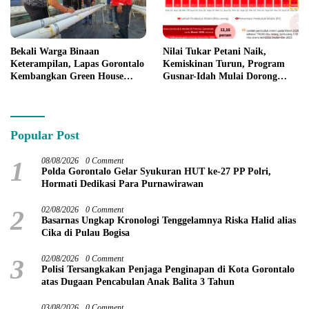
Bekali Warga Binaan
Nilai Tukar Petani Naik,
Keterampilan, Lapas Gorontalo
Kemiskinan Turun, Program
Kembangkan Green House
Gusnar-Idah Mulai Dorong
Hidrofarm
Ekonomi Gorontalo
Popular Post
1
08/08/2026
0 Comment
Polda Gorontalo Gelar Syukuran HUT ke-27 PP Polri,
Hormati Dedikasi Para Purnawirawan
2
02/08/2026
0 Comment
Basarnas Ungkap Kronologi Tenggelamnya Riska Halid alias
Cika di Pulau Bogisa
3
02/08/2026
0 Comment
Polisi Tersangkakan Penjaga Penginapan di Kota Gorontalo
atas Dugaan Pencabulan Anak Balita 3 Tahun
03/08/2026
0 Comment