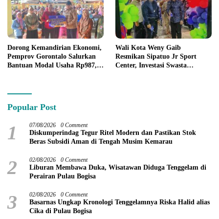
Dorong Kemandirian Ekonomi,
Wali Kota Weny Gaib
Pemprov Gorontalo Salurkan
Resmikan Sipatuo Jr Sport
Bantuan Modal Usaha Rp987,5
Center, Investasi Swasta
Juta untuk 395 Pelaku Usaha
Hadirkan Fasilitas Olahraga
Modern di Kotamobagu
Popular Post
1
07/08/2026
0 Comment
Diskumperindag Tegur Ritel Modern dan Pastikan Stok
Beras Subsidi Aman di Tengah Musim Kemarau
2
02/08/2026
0 Comment
Liburan Membawa Duka, Wisatawan Diduga Tenggelam di
Perairan Pulau Bogisa
3
02/08/2026
0 Comment
Basarnas Ungkap Kronologi Tenggelamnya Riska Halid alias
Cika di Pulau Bogisa