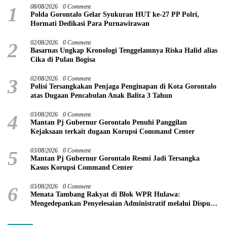
1
08/08/2026
0 Comment
Polda Gorontalo Gelar Syukuran HUT ke-27 PP Polri,
Hormati Dedikasi Para Purnawirawan
2
02/08/2026
0 Comment
Basarnas Ungkap Kronologi Tenggelamnya Riska Halid alias
Cika di Pulau Bogisa
3
02/08/2026
0 Comment
Polisi Tersangkakan Penjaga Penginapan di Kota Gorontalo
atas Dugaan Pencabulan Anak Balita 3 Tahun
4
03/08/2026
0 Comment
Mantan Pj Gubernur Gorontalo Penuhi Panggilan
Kejaksaan terkait dugaan Korupsi Command Center
5
03/08/2026
0 Comment
Mantan Pj Gubernur Gorontalo Resmi Jadi Tersangka
Kasus Korupsi Command Center
6
03/08/2026
0 Comment
Menata Tambang Rakyat di Blok WPR Hulawa:
Mengedepankan Penyelesaian Administratif melalui Dispute
Resolution