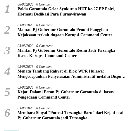
1
08/08/2026
0 Comment
Polda Gorontalo Gelar Syukuran HUT ke-27 PP Polri,
Hormati Dedikasi Para Purnawirawan
2
03/08/2026
0 Comment
Mantan Pj Gubernur Gorontalo Penuhi Panggilan
Kejaksaan terkait dugaan Korupsi Command Center
3
03/08/2026
0 Comment
Mantan Pj Gubernur Gorontalo Resmi Jadi Tersangka
Kasus Korupsi Command Center
4
03/08/2026
0 Comment
Menata Tambang Rakyat di Blok WPR Hulawa:
Mengedepankan Penyelesaian Administratif melalui Dispute
Resolution
5
03/08/2026
0 Comment
Kejati Dalami Peran Pj Gubernur Gorontalo di kasus
Pengadaan Command Center
6
03/08/2026
0 Comment
Membaca Sinyal “Potensi Tersangka Baru” dari Kejati usai
Pj Gubernur Gorontalo jadi Tersangka